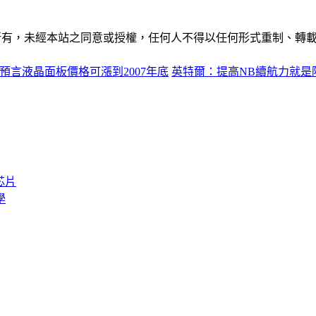
ide」網站所有，未經本站之同意或授權，任何人不得以任何形式重
預言液晶面板價格可漲到2007年底
英特爾：提高NB續航力就是
芯片
學