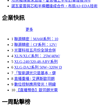
AI光模塊需求激增，愛思強上半年訂單增長54%
諾瓦星雲與芯和半導體達成合作，布局AI+EDA技術
企業快訊
更多
1
聯源精密｜MA60系列：10
2
聯源精密｜CF系列：12V/
3
光寶科技五月份全球合併
4
XLN/XLC系列： 25W/40W/
5
XLG-240/320-48-ABV系列
6
XLG-DA2系列 50W~320W D
7
「智能調光只是基本，健
8
直播重播 | 艾邁斯歐司朗
9
數位控制應用發光！明緯
10
【直播預告】歐司朗光電
一周點擊榜