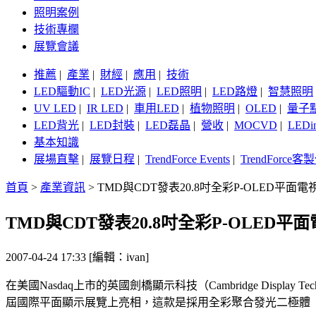
照明案例
技術專欄
展覽會議
推薦
|
產業
|
財經
|
應用
|
技術
LED驅動IC
|
LED光源
|
LED照明
|
LED路燈
|
智慧照明
UV LED
|
IR LED
|
車用LED
|
植物照明
|
OLED
|
量子
LED背光
|
LED封裝
|
LED磊晶
|
營收
|
MOCVD
|
LEDi
基本知識
展場直擊
|
展覽日程
|
TrendForce Events
|
TrendForce
首頁
>
產業資訊
>
TMD與CDT發表20.8吋全彩P-OLED平面電
TMD與CDT發表20.8吋全彩P-OLED平
2007-04-24 17:33 [編輯：ivan]
在美國Nasdaq上市的英國劍橋顯示科技（Cambridge Display Te
屆國際平面顯示展覽上亮相，這款是採用全彩聚合發光二極體（P-