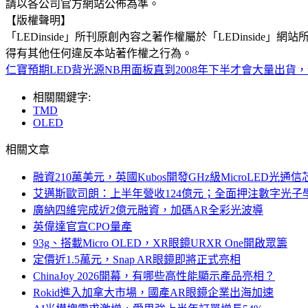
請以各公司官方網站公佈為準。
【版權聲明】
「LEDinside」所刊原創內容之著作權屬於「LEDins
得有其他任何違反本站著作權之行為。
仁寶預期LED背光源NB用面板直到2008年下半才會大量出貨，
相關關鍵字:
TMD
OLED
相關文章
融資210萬美元，英國Kubos開發GHz級MicroLED光通信
艾邁斯歐司朗：上半年營收124億元；全面押注數字光子
廣納四維完成近2億元融資，加碼AR全彩光波導
英偉達官宣CPO量產
93g、搭載Micro OLED，XR眼鏡URXR One開啟眾籌
定價近1.5萬元，Snap AR眼鏡即將正式亮相
ChinaJoy 2026開幕，有哪些高性能顯示產品亮相？
Rokid進入加拿大市場，國產AR眼鏡企業出海加速