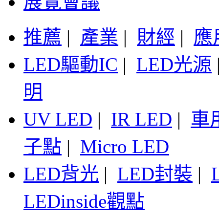
展覽會議
推薦
|
產業
|
財經
|
應
LED驅動IC
|
LED光源
明
UV LED
|
IR LED
|
車
子點
|
Micro LED
LED背光
|
LED封裝
|
LEDinside觀點