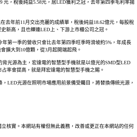
9 元，稅後純益5.58元，居LED獲利之冠，去年第四季毛利率揚
在去年前11月交出亮麗的成績單，稅後純益18.62億元，每股稅
歷史新高，且也蟬連LED上、下游上市櫃公司之冠。
今年第一季的營收只會比去年第四季旺季時滑坡約5%，年成長
機會擴大到10億顆，從3月起開端起飛。
背光源為主，宏達電的智慧型手機就是以億光的SMD型LED
市占率會提高，就是拜宏達電的智慧型手機之賜。
降，LED光源在照明市場應用前景備受矚目，將替換傳統光源，
未經獨立核實。本網站有權但無此義務，改善或更正在本網站的任何