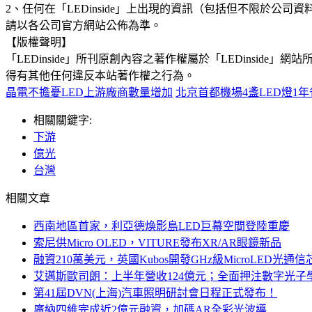
2、任何在「LEDinside」上出現的資訊（包括但不限於
請以各公司官方網站公佈為準。
【版權聲明】
「LEDinside」所刊原創內容之著作權屬於「LEDins
得有其他任何違反本站著作權之行為。
晶電不擔憂LED上游廠商數量增加
北京首都機場4盞LED燈1年
相關關鍵字:
下游
億光
台灣
相關文章
西南地區首家，利亞德煥影島LED巨幕空間登陸重慶
索尼供Micro OLED，VITURE發布XR/AR眼鏡新品
融資210萬美元，英國Kubos開發GHz級MicroLED光通信
艾邁斯歐司朗：上半年營收124億元；全面押注數字光子
第41屆DVN(上海)汽車照明研討會日程正式發布！
廣納四維完成近2億元融資，加碼AR全彩光波導