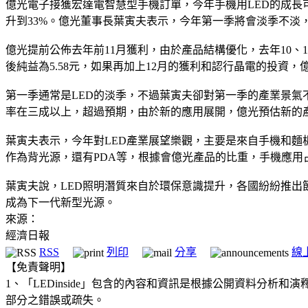
億光電子接獲宏達電智慧型手機訂單，今年手機用LED的成長可期，
升到33%。億光董事長葉寅夫表示，今年第一季將會淡季不淡
億光提前公佈去年前11月獲利，由於產品結構優化，去年10、1
後純益為5.58元，如果再加上12月的獲利和認行晶電的投資
第一季通常是LED的淡季，不過葉寅夫卻對第一季的產業景氣
率在三成以上，超過預期，由於新的應用展開，億光預估新的產能
葉寅夫表示，今年對LED產業展望樂觀，主要是來自手機和麵
作為背光源，還有PDA等，根據會億光產品的比重，手機應用
葉寅夫說，LED照明潛質來自於環保意識提升，各國紛紛推出
成為下一代新型光源。
來源：
經濟日報
RSS
列印
分享
線
【免責聲明】
1、「LEDinside」包含的內容和資訊是根據公開資料分
部分之錯誤或疏失。