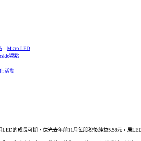
點
|
Micro LED
nside觀點
客製化活動
ED的成長可期，億光去年前11月每股稅後純益5.58元，居LE