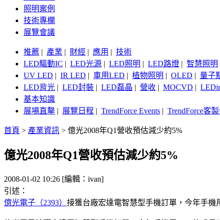
照明案例
技術專欄
展覽會議
推薦
|
產業
|
財經
|
應用
|
技術
LED驅動IC
|
LED光源
|
LED照明
|
LED路燈
|
智慧照明
UV LED
|
IR LED
|
車用LED
|
植物照明
|
OLED
|
量子
LED背光
|
LED封裝
|
LED磊晶
|
營收
|
MOCVD
|
LEDi
基本知識
展場直擊
|
展覽日程
|
TrendForce Events
|
TrendForce
首頁
>
產業資訊
>
億光2008年Q1營收預估減少約5%
億光2008年Q1營收預估減少約5%
2008-01-02 10:26 [編輯：ivan]
引述：
億光電子（2393）
接獲台廠宏達電智慧型手機訂單，今年手機用L