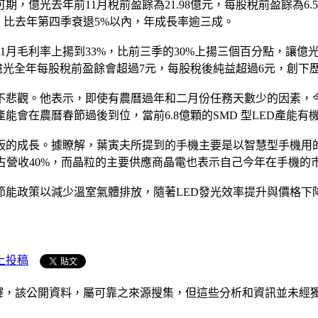
億光去年前11月稅前盈餘為21.98億元，每股稅前盈餘為6.5
，比去年第四季衰退5%以內，年成長率逾三成。
1月毛利率上揚到33%，比前三季的30%上揚三個百分點，讓億光
，億光全年每股稅前盈餘會超過7元，每股稅後純益超過6元，創下
不悲觀。他表示，即使有農曆過年和二月份任務天數少的因素，
會在農曆春節過後到位，當前6.8億顆的SMD 型LED產能有
板的成長。據瞭解，葉寅夫所提到的手機主要是以智慧型手機用的
占營收40%，而晶粒的主要供應商晶電也表示自己今年在手機的
節能政策以減少溫室氣體排放，隨著LED發光效率提升與價格下
上投稿
析和演釋，該公開資料，屬可靠之來源搜集，但這些分析和資訊並