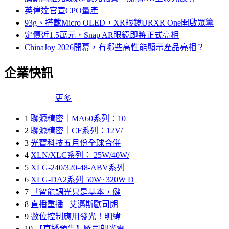
英偉達官宣CPO量產
93g、搭載Micro OLED，XR眼鏡URXR One開啟眾籌
定價近1.5萬元，Snap AR眼鏡即將正式亮相
ChinaJoy 2026開幕，有哪些高性能顯示產品亮相？
企業快訊
更多
1
聯源精密｜MA60系列：10
2
聯源精密｜CF系列：12V/
3
光寶科技五月份全球合併
4
XLN/XLC系列： 25W/40W/
5
XLG-240/320-48-ABV系列
6
XLG-DA2系列 50W~320W D
7
「智能調光只是基本，健
8
直播重播 | 艾邁斯歐司朗
9
數位控制應用發光！明緯
10
【直播預告】歐司朗光電