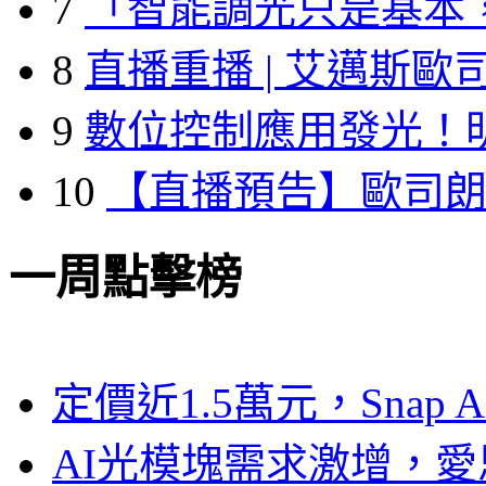
7
「智能調光只是基本
8
直播重播 | 艾邁斯歐
9
數位控制應用發光！
10
【直播預告】歐司
一周點擊榜
定價近1.5萬元，Snap
AI光模塊需求激增，愛