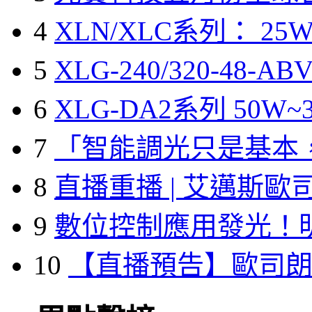
4
XLN/XLC系列： 25W
5
XLG-240/320-48-A
6
XLG-DA2系列 50W~3
7
「智能調光只是基本
8
直播重播 | 艾邁斯歐
9
數位控制應用發光！
10
【直播預告】歐司