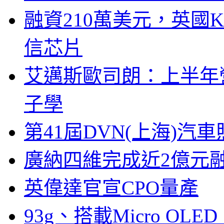
融資210萬美元，英國Ku
信芯片
艾邁斯歐司朗：上半年
子學
第41屆DVN(上海)
廣納四維完成近2億元
英偉達官宣CPO量產
93g、搭載Micro OL