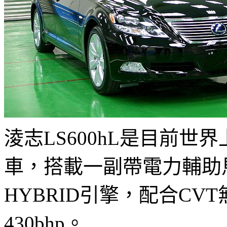
淩志LS600hL是目前世
車，搭載一副帶電力輔助馬達
HYBRID引擎，配合C
430bhp。