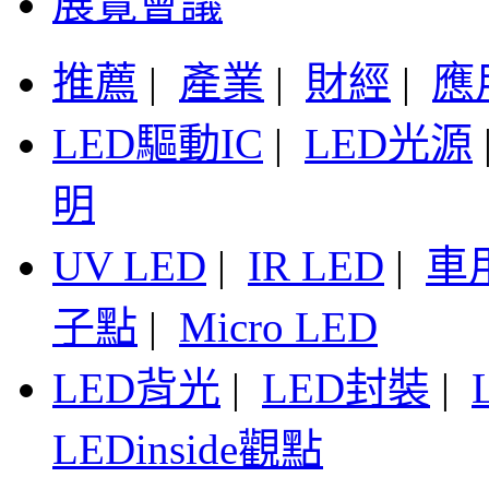
展覽會議
推薦
|
產業
|
財經
|
應
LED驅動IC
|
LED光源
明
UV LED
|
IR LED
|
車
子點
|
Micro LED
LED背光
|
LED封裝
|
LEDinside觀點