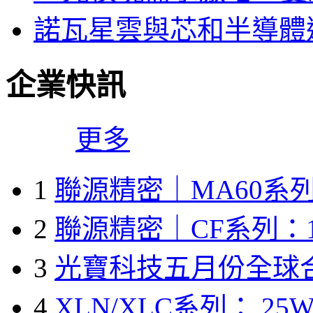
諾瓦星雲與芯和半導體達
企業快訊
更多
1
聯源精密｜MA60系列
2
聯源精密｜CF系列：1
3
光寶科技五月份全球
4
XLN/XLC系列： 25W