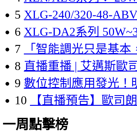
5
XLG-240/320-48-A
6
XLG-DA2系列 50W~3
7
「智能調光只是基本
8
直播重播 | 艾邁斯歐
9
數位控制應用發光！
10
【直播預告】歐司
一周點擊榜