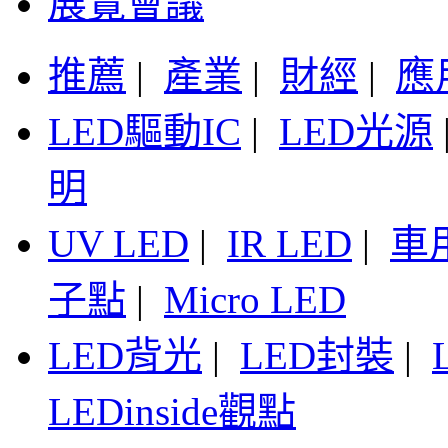
展覽會議
推薦
|
產業
|
財經
|
應
LED驅動IC
|
LED光源
明
UV LED
|
IR LED
|
車
子點
|
Micro LED
LED背光
|
LED封裝
|
LEDinside觀點