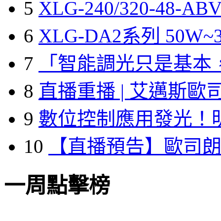
5
XLG-240/320-48-A
6
XLG-DA2系列 50W~3
7
「智能調光只是基本
8
直播重播 | 艾邁斯歐
9
數位控制應用發光！
10
【直播預告】歐司
一周點擊榜