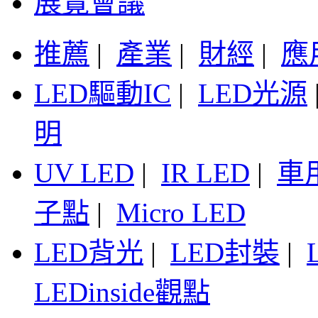
展覽會議
推薦
|
產業
|
財經
|
應
LED驅動IC
|
LED光源
明
UV LED
|
IR LED
|
車
子點
|
Micro LED
LED背光
|
LED封裝
|
LEDinside觀點