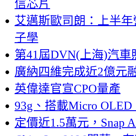
信芯片
艾邁斯歐司朗：上半年
子學
第41屆DVN(上海)
廣納四維完成近2億元
英偉達官宣CPO量產
93g、搭載Micro OL
定價近1.5萬元，Snap