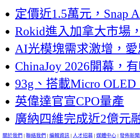
定價近1.5萬元，Snap
Rokid進入加拿大市
AI光模塊需求激增，愛
ChinaJoy 2026
93g、搭載Micro OL
英偉達官宣CPO量產
廣納四維完成近2億元
關於我們
|
聯絡我們
|
編輯資訊
|
人才招募
|
媒體中心
|
發佈新聞