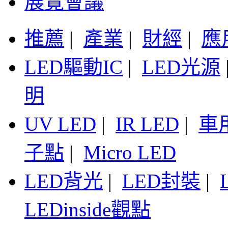
展覽會議
推薦
|
產業
|
財經
|
應
LED驅動IC
|
LED光源
明
UV LED
|
IR LED
|
車
子點
|
Micro LED
LED背光
|
LED封裝
|
LEDinside觀點