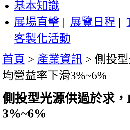
基本知識
展場直擊
|
展覽日程
|
客製化活動
首頁
>
產業資訊
>
側投型
均營益率下滑3%~6%
側投型光源供過於求，
3%~6%