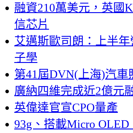
融資210萬美元，英國Ku
信芯片
艾邁斯歐司朗：上半年
子學
第41屆DVN(上海)
廣納四維完成近2億元
英偉達官宣CPO量產
93g、搭載Micro OL