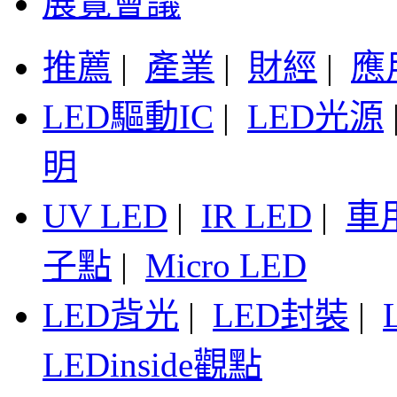
展覽會議
推薦
|
產業
|
財經
|
應
LED驅動IC
|
LED光源
明
UV LED
|
IR LED
|
車
子點
|
Micro LED
LED背光
|
LED封裝
|
LEDinside觀點