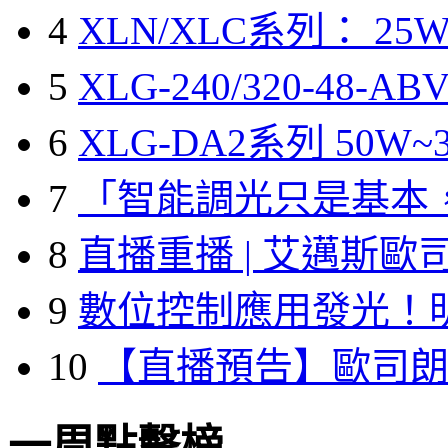
4
XLN/XLC系列： 25W
5
XLG-240/320-48-A
6
XLG-DA2系列 50W~3
7
「智能調光只是基本
8
直播重播 | 艾邁斯歐
9
數位控制應用發光！
10
【直播預告】歐司
一周點擊榜