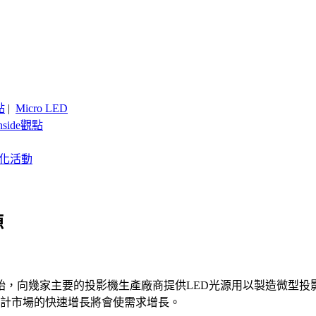
點
|
Micro LED
nside觀點
客製化活動
源
初開始，向幾家主要的投影機生產廠商提供LED光源用以製造微型
預計市場的快速增長將會使需求增長。