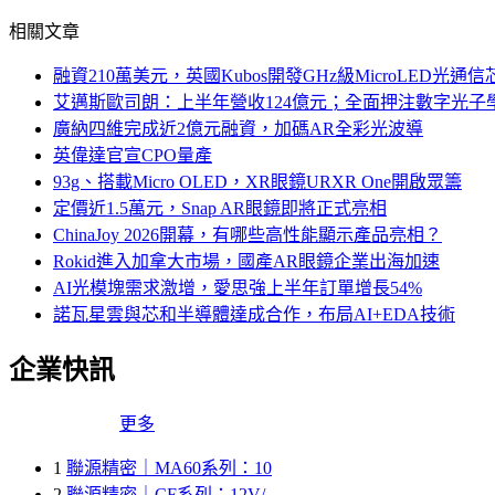
相關文章
融資210萬美元，英國Kubos開發GHz級MicroLED光通信
艾邁斯歐司朗：上半年營收124億元；全面押注數字光子
廣納四維完成近2億元融資，加碼AR全彩光波導
英偉達官宣CPO量產
93g、搭載Micro OLED，XR眼鏡URXR One開啟眾籌
定價近1.5萬元，Snap AR眼鏡即將正式亮相
ChinaJoy 2026開幕，有哪些高性能顯示產品亮相？
Rokid進入加拿大市場，國產AR眼鏡企業出海加速
AI光模塊需求激增，愛思強上半年訂單增長54%
諾瓦星雲與芯和半導體達成合作，布局AI+EDA技術
企業快訊
更多
1
聯源精密｜MA60系列：10
2
聯源精密｜CF系列：12V/