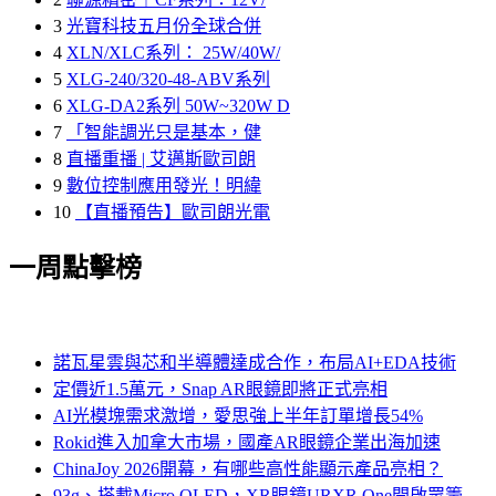
3
光寶科技五月份全球合併
4
XLN/XLC系列： 25W/40W/
5
XLG-240/320-48-ABV系列
6
XLG-DA2系列 50W~320W D
7
「智能調光只是基本，健
8
直播重播 | 艾邁斯歐司朗
9
數位控制應用發光！明緯
10
【直播預告】歐司朗光電
一周點擊榜
諾瓦星雲與芯和半導體達成合作，布局AI+EDA技術
定價近1.5萬元，Snap AR眼鏡即將正式亮相
AI光模塊需求激增，愛思強上半年訂單增長54%
Rokid進入加拿大市場，國產AR眼鏡企業出海加速
ChinaJoy 2026開幕，有哪些高性能顯示產品亮相？
93g、搭載Micro OLED，XR眼鏡URXR One開啟眾籌