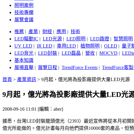
照明案例
技術專欄
展覽會議
推薦
|
產業
|
財經
|
應用
|
技術
LED驅動IC
|
LED光源
|
LED照明
|
LED路燈
|
智慧照明
UV LED
|
IR LED
|
車用LED
|
植物照明
|
OLED
|
量子
LED背光
|
LED封裝
|
LED磊晶
|
營收
|
MOCVD
|
LEDi
基本知識
展場直擊
|
展覽日程
|
TrendForce Events
|
TrendForce
首頁
>
產業資訊
>
9月起，億光將為投影廠提供大量LED光源
9月起，億光將為投影廠提供大量LED光
2008-09-16 11:01 [編輯：aber]
據悉，台灣LED封裝龍頭億光（2393）最近宣佈將從本月
億光所能做的。億光計畫每月向他們提供10000套的產品，但