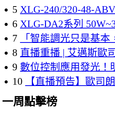
5
XLG-240/320-48-A
6
XLG-DA2系列 50W~3
7
「智能調光只是基本
8
直播重播 | 艾邁斯歐
9
數位控制應用發光！
10
【直播預告】歐司
一周點擊榜