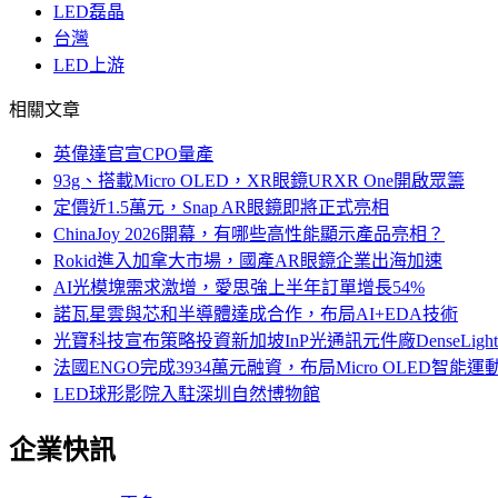
LED磊晶
台灣
LED上游
相關文章
英偉達官宣CPO量產
93g、搭載Micro OLED，XR眼鏡URXR One開啟眾籌
定價近1.5萬元，Snap AR眼鏡即將正式亮相
ChinaJoy 2026開幕，有哪些高性能顯示產品亮相？
Rokid進入加拿大市場，國產AR眼鏡企業出海加速
AI光模塊需求激增，愛思強上半年訂單增長54%
諾瓦星雲與芯和半導體達成合作，布局AI+EDA技術
光寶科技宣布策略投資新加坡InP光通訊元件廠DenseLi
法國ENGO完成3934萬元融資，布局Micro OLED智能運
LED球形影院入駐深圳自然博物館
企業快訊