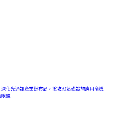
ght 深化光通訊產業鏈布局，搶攻AI基礎設施應用商機
動眼鏡