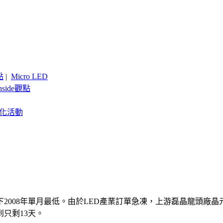
點
|
Micro LED
nside觀點
客製化活動
創下2008年單月最低。由於LED產業訂單急凍，上游磊晶龍頭廠晶
只剩13天。