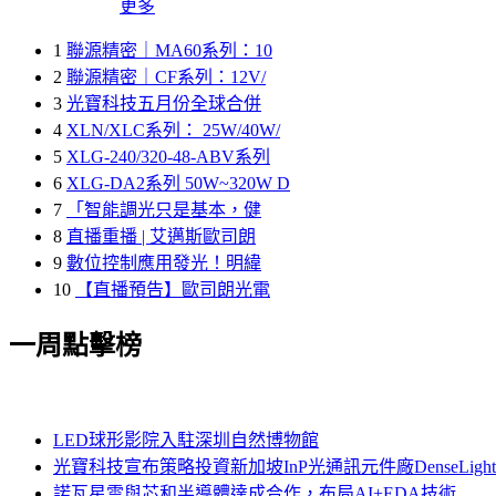
更多
1
聯源精密｜MA60系列：10
2
聯源精密｜CF系列：12V/
3
光寶科技五月份全球合併
4
XLN/XLC系列： 25W/40W/
5
XLG-240/320-48-ABV系列
6
XLG-DA2系列 50W~320W D
7
「智能調光只是基本，健
8
直播重播 | 艾邁斯歐司朗
9
數位控制應用發光！明緯
10
【直播預告】歐司朗光電
一周點擊榜
LED球形影院入駐深圳自然博物館
光寶科技宣布策略投資新加坡InP光通訊元件廠DenseLi
諾瓦星雲與芯和半導體達成合作，布局AI+EDA技術