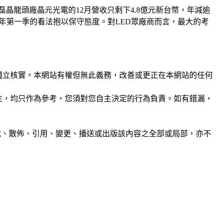
下，磊晶龍頭廠晶元光電的12月營收只剩下4.8億元新台幣，年減逾
09年第一季的看法抱以保守態度。對LED眾廠商而言，最大的考
未經獨立核實。本網站有權但無此義務，改善或更正在本網站的任何
準確性，均只作為參考，您須對您自主決定的行為負責。如有錯漏，
制、轉載、散佈、引用、變更、播送或出版該內容之全部或局部，亦不