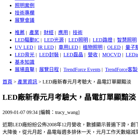
照明案例
技術專欄
展覽會議
推薦
|
產業
|
財經
|
應用
|
技術
LED驅動IC
|
LED光源
|
LED照明
|
LED路燈
|
智慧照明
UV LED
|
IR LED
|
車用LED
|
植物照明
|
OLED
|
量子
LED背光
|
LED封裝
|
LED磊晶
|
營收
|
MOCVD
|
LEDi
基本知識
展場直擊
|
展覽日程
|
TrendForce Events
|
TrendForce
首頁
>
產業資訊
>
LED廠新春元月考驗大，晶電訂單顯黯淡
LED廠新春元月考驗大，晶電訂單顯黯淡
2009-01-07 09:34 [編輯：tracy_wang]
近期LED廠紛紛公佈2008年12月營收，數據顯示普遍下滑，
大降後，從元月起，晶電每週多排休一天，元月工作天數縮減到