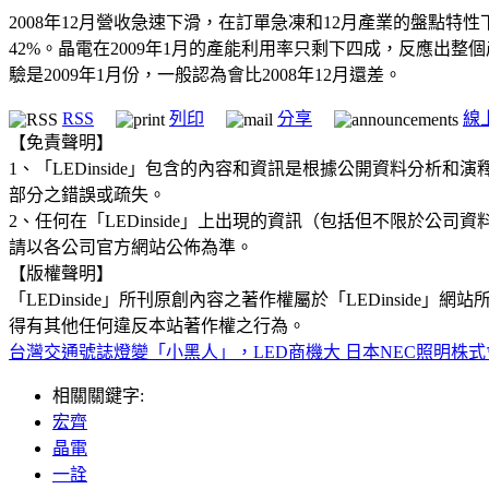
2008年12月營收急速下滑，在訂單急凍和12月產業的盤點特性
42%。晶電在2009年1月的產能利用率只剩下四成，反應出整
驗是2009年1月份，一般認為會比2008年12月還差。
RSS
列印
分享
線
【免責聲明】
1、「LEDinside」包含的內容和資訊是根據公開資料分
部分之錯誤或疏失。
2、任何在「LEDinside」上出現的資訊（包括但不限於
請以各公司官方網站公佈為準。
【版權聲明】
「LEDinside」所刊原創內容之著作權屬於「LEDins
得有其他任何違反本站著作權之行為。
台灣交通號誌燈變「小黑人」，LED商機大
日本NEC照明株
相關關鍵字:
宏齊
晶電
一詮