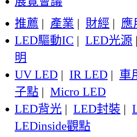
展覽會議
推薦
|
產業
|
財經
|
應
LED驅動IC
|
LED光源
明
UV LED
|
IR LED
|
車
子點
|
Micro LED
LED背光
|
LED封裝
|
LEDinside觀點