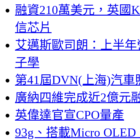
融資210萬美元，英國Ku
信芯片
艾邁斯歐司朗：上半年
子學
第41屆DVN(上海)
廣納四維完成近2億元
英偉達官宣CPO量產
93g、搭載Micro OL