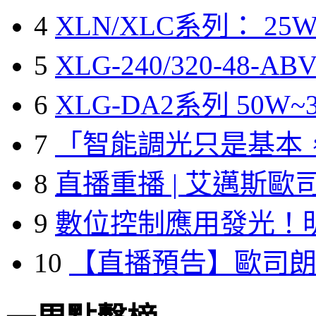
4
XLN/XLC系列： 25W
5
XLG-240/320-48-A
6
XLG-DA2系列 50W~3
7
「智能調光只是基本
8
直播重播 | 艾邁斯歐
9
數位控制應用發光！
10
【直播預告】歐司