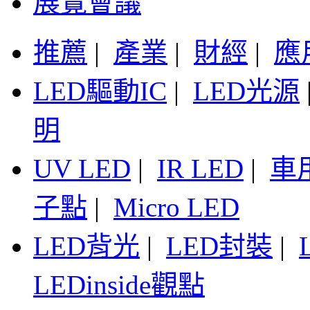
展覽會議
推薦
|
產業
|
財經
|
應
LED驅動IC
|
LED光源
明
UV LED
|
IR LED
|
車
子點
|
Micro LED
LED背光
|
LED封裝
|
LEDinside觀點