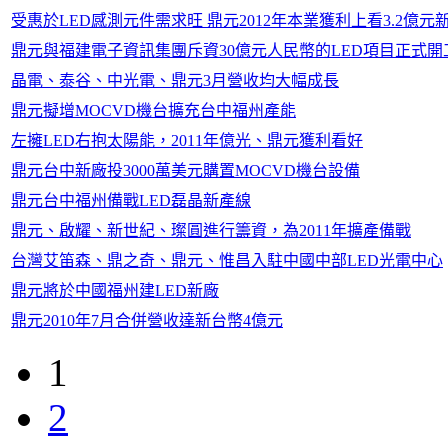
受惠於LED感測元件需求旺 鼎元2012年本業獲利上看3.2億元
鼎元與福建電子資訊集團斥資30億元人民幣的LED項目正式開
晶電、泰谷、中光電、鼎元3月營收均大幅成長
鼎元擬增MOCVD機台擴充台中福州產能
左擁LED右抱太陽能，2011年億光、鼎元獲利看好
鼎元台中新廠投3000萬美元購置MOCVD機台設備
鼎元台中福州備戰LED磊晶新產線
鼎元、啟耀、新世紀、璨圓進行籌資，為2011年擴產備戰
台灣艾笛森、鼎之奇、鼎元、惟昌入駐中國中部LED光電中心
鼎元將於中國福州建LED新廠
鼎元2010年7月合併營收達新台幣4億元
1
2