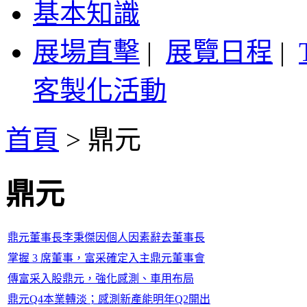
基本知識
展場直擊
|
展覽日程
|
客製化活動
首頁
>
鼎元
鼎元
鼎元董事長李秉傑因個人因素辭去董事長
掌握 3 席董事，富采確定入主鼎元董事會
傳富采入股鼎元，強化感測、車用布局
鼎元Q4本業轉淡；感測新產能明年Q2開出