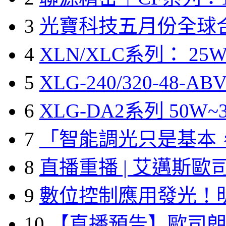
3
光寶科技五月份全球
4
XLN/XLC系列： 25W
5
XLG-240/320-48-A
6
XLG-DA2系列 50W~3
7
「智能調光只是基本
8
直播重播 | 艾邁斯歐
9
數位控制應用發光！
10
【直播預告】歐司