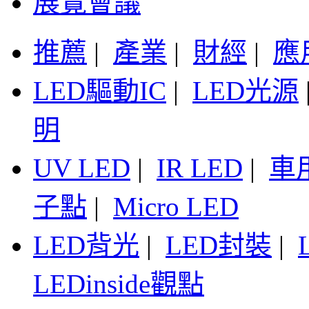
展覽會議
推薦
|
產業
|
財經
|
應
LED驅動IC
|
LED光源
明
UV LED
|
IR LED
|
車
子點
|
Micro LED
LED背光
|
LED封裝
|
LEDinside觀點