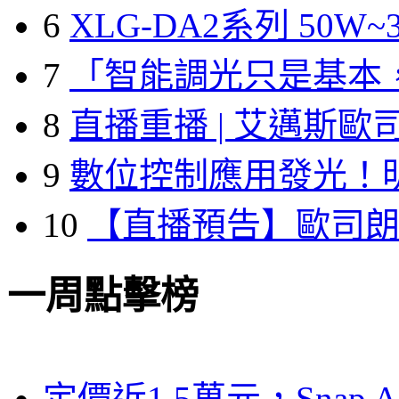
6
XLG-DA2系列 50W~3
7
「智能調光只是基本
8
直播重播 | 艾邁斯歐
9
數位控制應用發光！
10
【直播預告】歐司
一周點擊榜
定價近1.5萬元，Snap