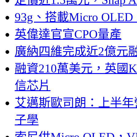
93g、搭載Micro OL
英偉達官宣CPO量產
廣納四維完成近2億元
融資210萬美元，英國Ku
信芯片
艾邁斯歐司朗：上半年
子學
索尼供Micro OLED，