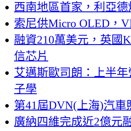
西南地區首家，利亞德
索尼供Micro OLED，
融資210萬美元，英國Ku
信芯片
艾邁斯歐司朗：上半年
子學
第41屆DVN(上海)
廣納四維完成近2億元