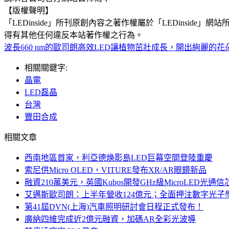
【版權聲明】
「LEDinside」所刊原創內容之著作權屬於「LEDins
得有其他任何違反本站著作權之行為。
波長660 nm的歐司朗高效LED讓植物茁壯成長，開出絢麗的花
相關關鍵字:
晶電
LED磊晶
台灣
豐田合成
相關文章
西南地區首家，利亞德煥影島LED巨幕空間登陸重慶
索尼供Micro OLED，VITURE發布XR/AR眼鏡新品
融資210萬美元，英國Kubos開發GHz級MicroLED光通信
艾邁斯歐司朗：上半年營收124億元；全面押注數字光子
第41屆DVN(上海)汽車照明研討會日程正式發布！
廣納四維完成近2億元融資，加碼AR全彩光波導