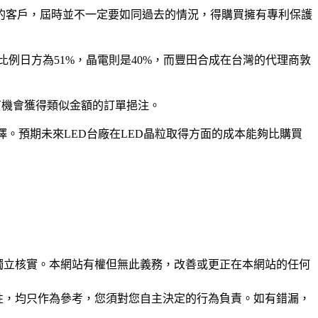
間的客戶，屆時並不一定要如同過去的情況，得購買擁有專利保護
比例日方為51%，晶電則是40%，而豐田合成在台灣的代理商敦
可說有機會獲得類似金額的訂單挹注。
擇。預期未來LED台廠在LED晶粒取得方面的成本能夠比購買
未經獨立核實。本網站有權但無此義務，改善或更正在本網站的任何
準確性，均只作為參考，您須對您自主決定的行為負責。如有錯漏，