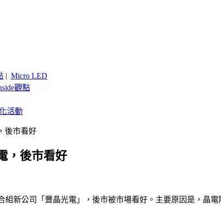
點
|
Micro LED
nside觀點
客製化活動
，後市看好
電，後市看好
Gosei)合組新公司「豐晶光電」，後市被市場看好。主要原因是