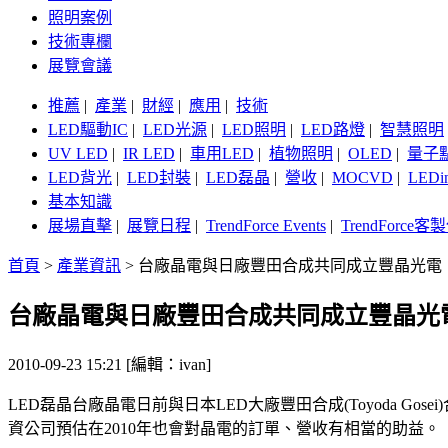
照明案例
技術專欄
展覽會議
推薦
|
產業
|
財經
|
應用
|
技術
LED驅動IC
|
LED光源
|
LED照明
|
LED路燈
|
智慧照明
UV LED
|
IR LED
|
車用LED
|
植物照明
|
OLED
|
量子
LED背光
|
LED封裝
|
LED磊晶
|
營收
|
MOCVD
|
LEDi
基本知識
展場直擊
|
展覽日程
|
TrendForce Events
|
TrendForce
首頁
>
產業資訊
>
台廠晶電與日廠豐田合成共同成立豐晶光電
台廠晶電與日廠豐田合成共同成立豐晶光
2010-09-23 15:21 [編輯：ivan]
LED磊晶台廠晶電日前與日本LED大廠豐田合成(Toyoda 
資公司預估在2010年也會對晶電的訂單、營收有相當的助益。