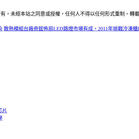
ide」網站所有，未經本站之同意或授權，任何人不得以任何形式重
朵
散熱模組台廠奇鋐佈局LED路燈市場有成，2011年挑戰冷凍櫃
芯片
學