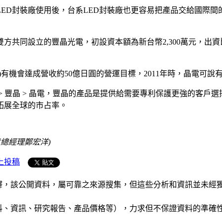
LED封裝廠使用後，台系LED封裝廠也更容易把產品交給國際
方共同設立的豐晶光電，初設資本額為新台幣2,300萬元，出資
2年3月)有機會達成營收約50億日圓的營運目標，2011年時，晶電
> 豐晶 > 晶電，豐晶的產品是提供給需要專利保護更強的客戶選
拓展全球的市占率。
總經理鄭宏洋)
上投稿
析和演釋，該公開資料，屬可靠之來源搜集，但這些分析和資訊並
公司資料、資訊、研究報告、產品價格等），力求但不保證資料的