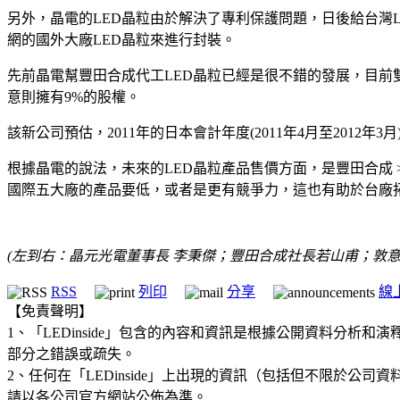
另外，晶電的LED晶粒由於解決了專利保護問題，日後給台灣
網的國外大廠LED晶粒來進行封裝。
先前晶電幫豐田合成代工LED晶粒已經是很不錯的發展，目前雙
意則擁有9%的股權。
該新公司預估，2011年的日本會計年度(2011年4月至201
根據晶電的說法，未來的LED晶粒產品售價方面，是豐田合成 
國際五大廠的產品要低，或者是更有競爭力，這也有助於台廠
(左到右：晶元光電董事長 李秉傑；豐田合成社長若山甫；敦意
RSS
列印
分享
線
【免責聲明】
1、「LEDinside」包含的內容和資訊是根據公開資料分
部分之錯誤或疏失。
2、任何在「LEDinside」上出現的資訊（包括但不限於
請以各公司官方網站公佈為準。