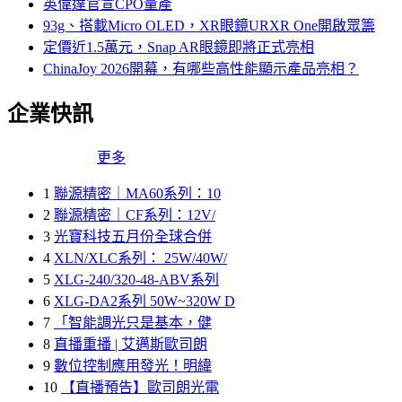
英偉達官宣CPO量產
93g、搭載Micro OLED，XR眼鏡URXR One開啟眾籌
定價近1.5萬元，Snap AR眼鏡即將正式亮相
ChinaJoy 2026開幕，有哪些高性能顯示產品亮相？
企業快訊
更多
1
聯源精密｜MA60系列：10
2
聯源精密｜CF系列：12V/
3
光寶科技五月份全球合併
4
XLN/XLC系列： 25W/40W/
5
XLG-240/320-48-ABV系列
6
XLG-DA2系列 50W~320W D
7
「智能調光只是基本，健
8
直播重播 | 艾邁斯歐司朗
9
數位控制應用發光！明緯
10
【直播預告】歐司朗光電