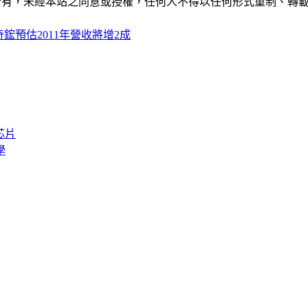
ide」網站所有，未經本站之同意或授權，任何人不得以任何形式重
鋐預估2011年營收將增2成
芯片
學