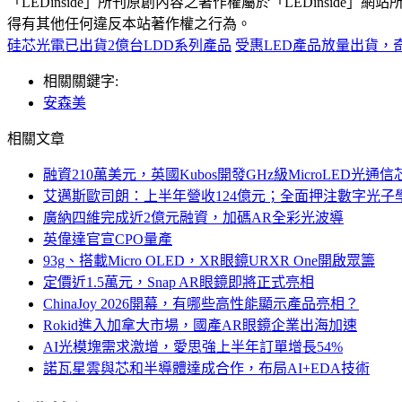
「LEDinside」所刊原創內容之著作權屬於「LEDins
得有其他任何違反本站著作權之行為。
硅芯光電已出貨2億台LDD系列產品
受惠LED產品放量出貨，奇
相關關鍵字:
安森美
相關文章
融資210萬美元，英國Kubos開發GHz級MicroLED光通信
艾邁斯歐司朗：上半年營收124億元；全面押注數字光子
廣納四維完成近2億元融資，加碼AR全彩光波導
英偉達官宣CPO量產
93g、搭載Micro OLED，XR眼鏡URXR One開啟眾籌
定價近1.5萬元，Snap AR眼鏡即將正式亮相
ChinaJoy 2026開幕，有哪些高性能顯示產品亮相？
Rokid進入加拿大市場，國產AR眼鏡企業出海加速
AI光模塊需求激增，愛思強上半年訂單增長54%
諾瓦星雲與芯和半導體達成合作，布局AI+EDA技術