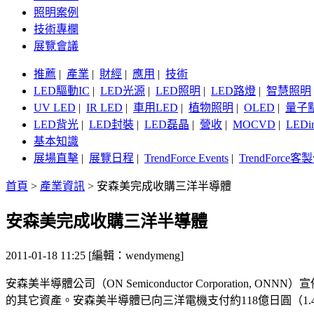
照明案例
技術專欄
展覽會議
推薦
|
產業
|
財經
|
應用
|
技術
LED驅動IC
|
LED光源
|
LED照明
|
LED路燈
|
智慧照明
UV LED
|
IR LED
|
車用LED
|
植物照明
|
OLED
|
量子
LED背光
|
LED封裝
|
LED磊晶
|
營收
|
MOCVD
|
LEDi
基本知識
展場直擊
|
展覽日程
|
TrendForce Events
|
TrendForce
首頁
>
產業資訊
>
安森美完成收購三洋半導體
安森美完成收購三洋半導體
2011-01-18 11:25 [編輯：wendymeng]
安森美半導體公司（ON Semiconductor Corporation,
的其它資產。安森美半導體已向三洋電機支付約118億日圓（1.