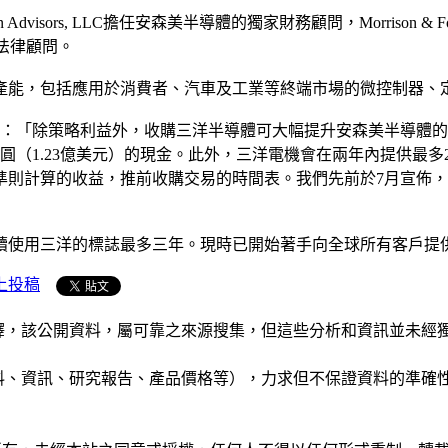
isors, LLC擔任安森美半導體的獨家財務顧問，Morrison & Foerster
任其法律顧問。
能，包括應用於消費者、汽車及工業等終端市場的微控制器、定製
vin)表示：「除策略利益外，收購三洋半導體可大幅提升安森美半
（1.23億美元）的現金。此外，三洋電機會在兩年內提供最多2
準則計算的收益，推前收購交易的時間表。我們先前於7月宣佈
續使用三洋的標誌最多三年。現時已開始著手向全球所有客戶提
上投稿
析和演釋，該公開資料，屬可靠之來源搜集，但這些分析和資訊並
公司資料、資訊、研究報告、產品價格等），力求但不保證資料的