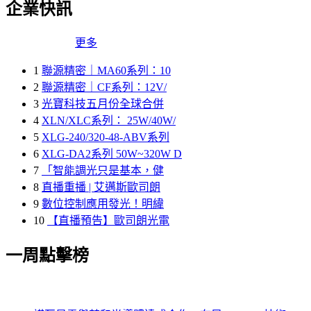
企業快訊
更多
1
聯源精密｜MA60系列：10
2
聯源精密｜CF系列：12V/
3
光寶科技五月份全球合併
4
XLN/XLC系列： 25W/40W/
5
XLG-240/320-48-ABV系列
6
XLG-DA2系列 50W~320W D
7
「智能調光只是基本，健
8
直播重播 | 艾邁斯歐司朗
9
數位控制應用發光！明緯
10
【直播預告】歐司朗光電
一周點擊榜