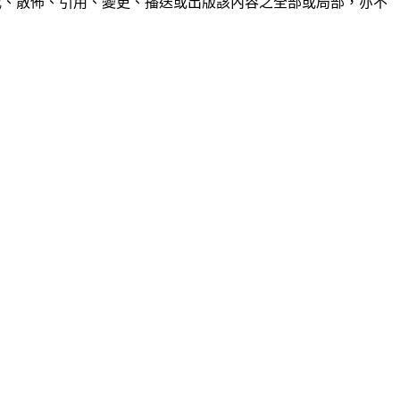
制、轉載、散佈、引用、變更、播送或出版該內容之全部或局部，亦不