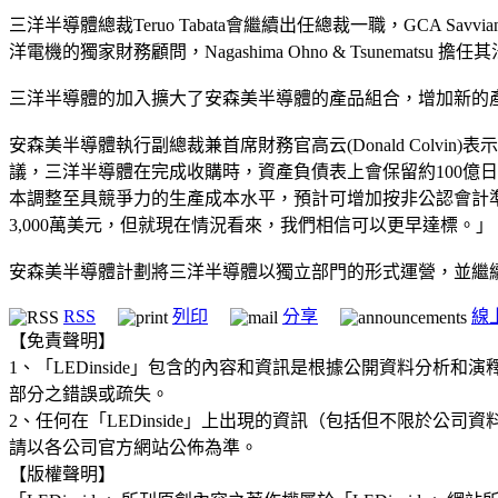
三洋半導體總裁Teruo Tabata會繼續出任總裁一職，GCA Savvian Adv
洋電機的獨家財務顧問，Nagashima Ohno & Tsunematsu 擔
三洋半導體的加入擴大了安森美半導體的產品組合，增加新的產
安森美半導體執行副總裁兼首席財務官高云(Donald Col
議，三洋半導體在完成收購時，資產負債表上會保留約100億日圓
本調整至具競爭力的生產成本水平，預計可增加按非公認會計
3,000萬美元，但就現在情況看來，我們相信可以更早達標。」
安森美半導體計劃將三洋半導體以獨立部門的形式運營，並繼
RSS
列印
分享
線
【免責聲明】
1、「LEDinside」包含的內容和資訊是根據公開資料分
部分之錯誤或疏失。
2、任何在「LEDinside」上出現的資訊（包括但不限於
請以各公司官方網站公佈為準。
【版權聲明】