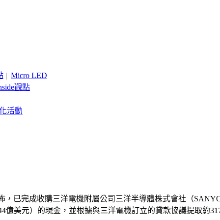
點
|
Micro LED
nside觀點
客製化活動
 ONNN）宣佈，已完成收購三洋電機附屬公司三洋半導體株式會社（SANYO S
44億美元）的現金，並根據與三洋電機訂立的貸款協議提取約317