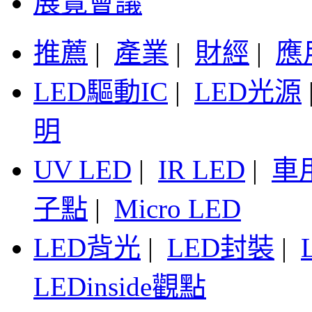
展覽會議
推薦
|
產業
|
財經
|
應
LED驅動IC
|
LED光源
明
UV LED
|
IR LED
|
車
子點
|
Micro LED
LED背光
|
LED封裝
|
LEDinside觀點