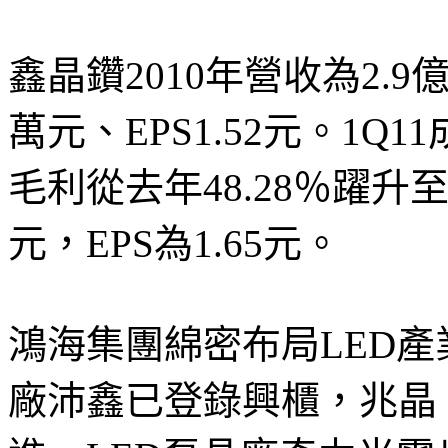
鑫晶鑽2010年營收為2.9
萬元、EPS1.52元。1Q
毛利從去年48.28％躍升至6
元，EPS為1.65元。
鴻海集團綿密布局LED產
廠沛鑫已登錄興櫃，兆晶（4