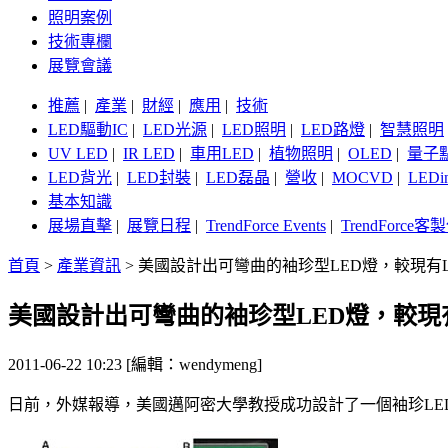
照明案例
技術專欄
展覽會議
推薦
|
產業
|
財經
|
應用
|
技術
LED驅動IC
|
LED光源
|
LED照明
|
LED路燈
|
智慧照明
UV LED
|
IR LED
|
車用LED
|
植物照明
|
OLED
|
量子
LED背光
|
LED封裝
|
LED磊晶
|
營收
|
MOCVD
|
LEDi
基本知識
展場直擊
|
展覽日程
|
TrendForce Events
|
TrendForce
首頁
>
產業資訊
>
美國設計出可彎曲的袖珍型LED燈，較現有
美國設計出可彎曲的袖珍型LED燈，較現
2011-06-22 10:23 [編輯：wendymeng]
日前，外媒報導，美國邁阿密大學教授成功設計了一個袖珍LED