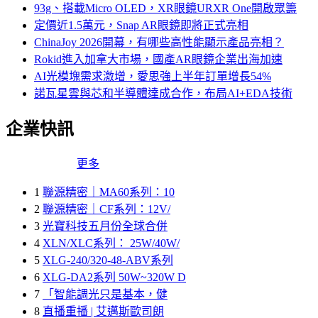
93g、搭載Micro OLED，XR眼鏡URXR One開啟眾籌
定價近1.5萬元，Snap AR眼鏡即將正式亮相
ChinaJoy 2026開幕，有哪些高性能顯示產品亮相？
Rokid進入加拿大市場，國產AR眼鏡企業出海加速
AI光模塊需求激增，愛思強上半年訂單增長54%
諾瓦星雲與芯和半導體達成合作，布局AI+EDA技術
企業快訊
更多
1
聯源精密｜MA60系列：10
2
聯源精密｜CF系列：12V/
3
光寶科技五月份全球合併
4
XLN/XLC系列： 25W/40W/
5
XLG-240/320-48-ABV系列
6
XLG-DA2系列 50W~320W D
7
「智能調光只是基本，健
8
直播重播 | 艾邁斯歐司朗