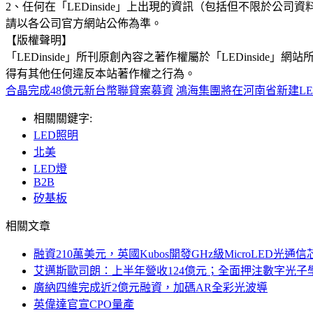
2、任何在「LEDinside」上出現的資訊（包括但不限於
請以各公司官方網站公佈為準。
【版權聲明】
「LEDinside」所刊原創內容之著作權屬於「LEDins
得有其他任何違反本站著作權之行為。
合晶完成48億元新台幣聯貸案募資
鴻海集團將在河南省新建LE
相關關鍵字:
LED照明
北美
LED燈
B2B
矽基板
相關文章
融資210萬美元，英國Kubos開發GHz級MicroLED光通信
艾邁斯歐司朗：上半年營收124億元；全面押注數字光子
廣納四維完成近2億元融資，加碼AR全彩光波導
英偉達官宣CPO量產