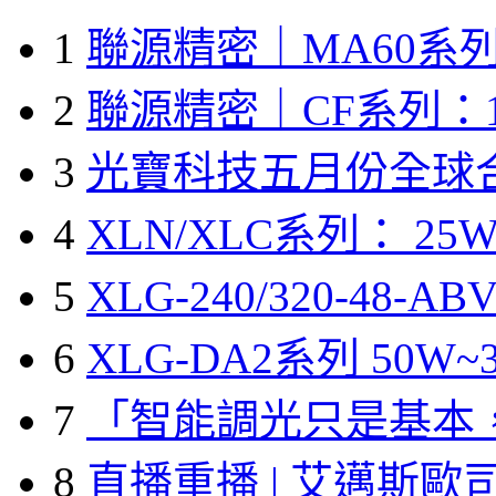
1
聯源精密｜MA60系列
2
聯源精密｜CF系列：1
3
光寶科技五月份全球
4
XLN/XLC系列： 25W
5
XLG-240/320-48-A
6
XLG-DA2系列 50W~3
7
「智能調光只是基本
8
直播重播 | 艾邁斯歐