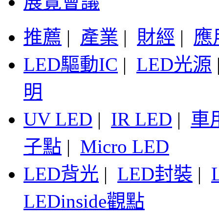
展覽會議
推薦
|
產業
|
財經
|
應
LED驅動IC
|
LED光源
明
UV LED
|
IR LED
|
車
子點
|
Micro LED
LED背光
|
LED封裝
|
LEDinside觀點