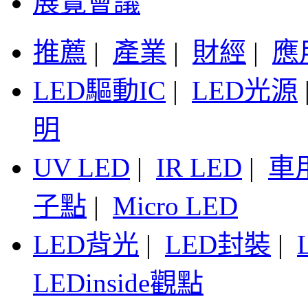
展覽會議
推薦
|
產業
|
財經
|
應
LED驅動IC
|
LED光源
明
UV LED
|
IR LED
|
車
子點
|
Micro LED
LED背光
|
LED封裝
|
LEDinside觀點