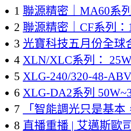
1
聯源精密｜MA60系列
2
聯源精密｜CF系列：1
3
光寶科技五月份全球
4
XLN/XLC系列： 25W
5
XLG-240/320-48-A
6
XLG-DA2系列 50W~3
7
「智能調光只是基本
8
直播重播 | 艾邁斯歐