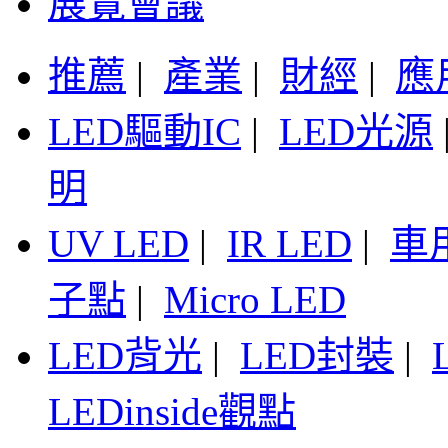
展覽會議
推薦
|
產業
|
財經
|
應
LED驅動IC
|
LED光源
明
UV LED
|
IR LED
|
車
子點
|
Micro LED
LED背光
|
LED封裝
|
LEDinside觀點