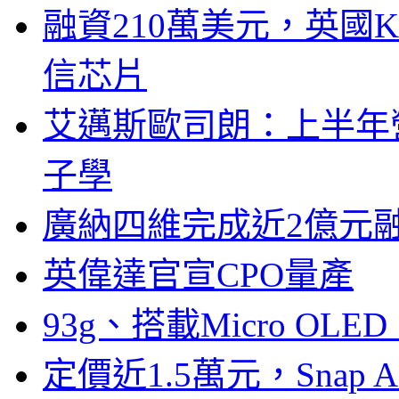
融資210萬美元，英國Ku
信芯片
艾邁斯歐司朗：上半年
子學
廣納四維完成近2億元
英偉達官宣CPO量產
93g、搭載Micro OL
定價近1.5萬元，Snap