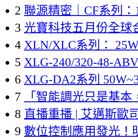
2
聯源精密｜CF系列：1
3
光寶科技五月份全球
4
XLN/XLC系列： 25W
5
XLG-240/320-48-A
6
XLG-DA2系列 50W~3
7
「智能調光只是基本
8
直播重播 | 艾邁斯歐
9
數位控制應用發光！