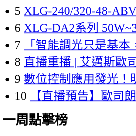
5
XLG-240/320-48-A
6
XLG-DA2系列 50W~3
7
「智能調光只是基本
8
直播重播 | 艾邁斯歐
9
數位控制應用發光！
10
【直播預告】歐司
一周點擊榜