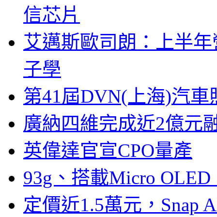
信芯片
艾邁斯歐司朗：上半年
子學
第41屆DVN(上海)
廣納四維完成近2億元
英偉達官宣CPO量產
93g、搭載Micro OL
定價近1.5萬元，Snap