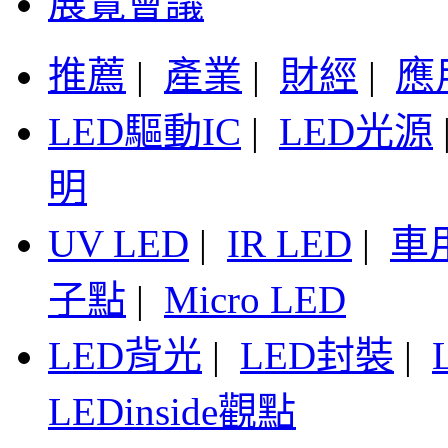
展覽會議
推薦
|
產業
|
財經
|
應
LED驅動IC
|
LED光源
明
UV LED
|
IR LED
|
車
子點
|
Micro LED
LED背光
|
LED封裝
|
LEDinside觀點