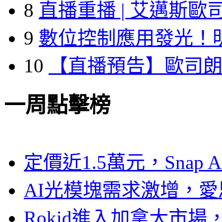
8
直播重播 | 艾邁斯歐
9
數位控制應用發光！
10
【直播預告】歐司
一周點擊榜
定價近1.5萬元，Snap
AI光模塊需求激增，愛
Rokid進入加拿大市