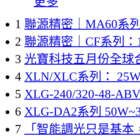
更多
1
聯源精密｜MA60系列
2
聯源精密｜CF系列：1
3
光寶科技五月份全球
4
XLN/XLC系列： 25W
5
XLG-240/320-48-A
6
XLG-DA2系列 50W~3
7
「智能調光只是基本