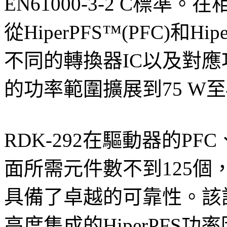
EN61000-3-2 C標
從HiperPFS™(PFC)和H
不同的轉換器IC以及對
的功率範圍擴展到75 W至4
RDK-292在驅動器的P
面所需元件數不到125個
具備了卓越的可靠性。該設計結合使
高度集成的HiperPFS功率