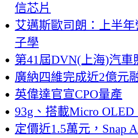
信芯片
艾邁斯歐司朗：上半年
子學
第41屆DVN(上海)
廣納四維完成近2億元
英偉達官宣CPO量產
93g、搭載Micro OL
定價近1.5萬元，Snap