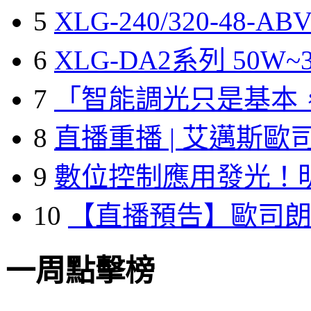
5
XLG-240/320-48-A
6
XLG-DA2系列 50W~3
7
「智能調光只是基本
8
直播重播 | 艾邁斯歐
9
數位控制應用發光！
10
【直播預告】歐司
一周點擊榜