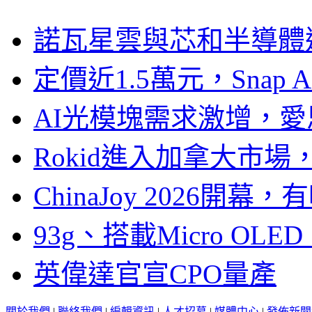
諾瓦星雲與芯和半導體達
定價近1.5萬元，Snap
AI光模塊需求激增，愛
Rokid進入加拿大市
ChinaJoy 2026
93g、搭載Micro OL
英偉達官宣CPO量產
關於我們
|
聯絡我們
|
編輯資訊
|
人才招募
|
媒體中心
|
發佈新聞