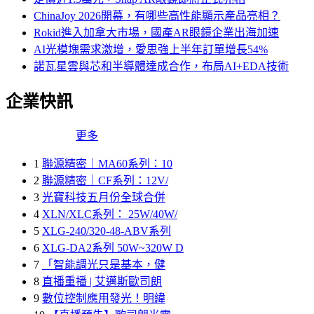
ChinaJoy 2026開幕，有哪些高性能顯示產品亮相？
Rokid進入加拿大市場，國產AR眼鏡企業出海加速
AI光模塊需求激增，愛思強上半年訂單增長54%
諾瓦星雲與芯和半導體達成合作，布局AI+EDA技術
企業快訊
更多
1
聯源精密｜MA60系列：10
2
聯源精密｜CF系列：12V/
3
光寶科技五月份全球合併
4
XLN/XLC系列： 25W/40W/
5
XLG-240/320-48-ABV系列
6
XLG-DA2系列 50W~320W D
7
「智能調光只是基本，健
8
直播重播 | 艾邁斯歐司朗
9
數位控制應用發光！明緯