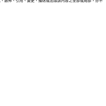
制、轉載、散佈、引用、變更、播送或出版該內容之全部或局部，亦不