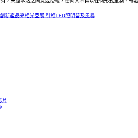
ide」網站所有，未經本站之同意或授權，任何人不得以任何形式重
創新產品亮相光亞展 引領LED照明普及風暴
芯片
學