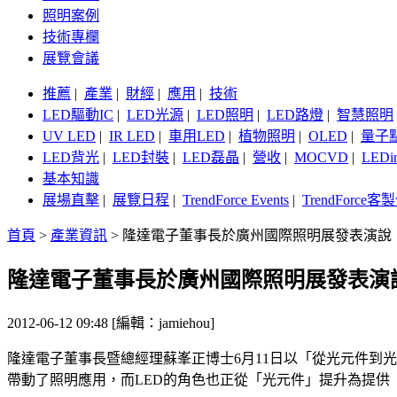
照明案例
技術專欄
展覽會議
推薦
|
產業
|
財經
|
應用
|
技術
LED驅動IC
|
LED光源
|
LED照明
|
LED路燈
|
智慧照明
UV LED
|
IR LED
|
車用LED
|
植物照明
|
OLED
|
量子
LED背光
|
LED封裝
|
LED磊晶
|
營收
|
MOCVD
|
LEDi
基本知識
展場直擊
|
展覽日程
|
TrendForce Events
|
TrendForce
首頁
>
產業資訊
>
隆達電子董事長於廣州國際照明展發表演說
隆達電子董事長於廣州國際照明展發表演
2012-06-12 09:48 [編輯：jamiehou]
隆達電子董事長暨總經理蘇峯正博士6月11日以「從光元件到光服務 
帶動了照明應用，而LED的角色也正從「光元件」提升為提供