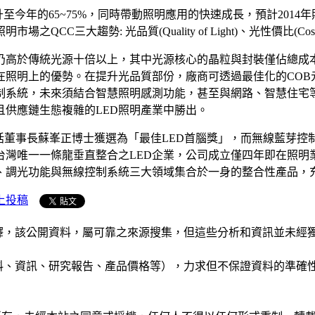
提升至今年的65~75%，同時帶動照明應用的快速成長，預計201
三大趨勢: 光品質(Quality of Light)、光性價比(Cost)
仍高於傳統光源十倍以上，其中光源核心的晶粒與封裝僅佔總成
D在照明上的優勢。在提升光品質部份，廠商可透過最佳化的COB
制系統，未來須結合智慧照明感測功能，甚至與網路、智慧住宅
供應鏈生態複雜的LED照明產業中勝出。
」，包括董事長蘇峯正博士獲選為「最佳LED首腦獎」，而無線藍芽
台灣唯一一條龍垂直整合之LED企業，公司成立僅四年即在照明
、調光功能與無線控制系統三大領域集合於一身的整合性產品，
上投稿
析和演釋，該公開資料，屬可靠之來源搜集，但這些分析和資訊並
公司資料、資訊、研究報告、產品價格等），力求但不保證資料的