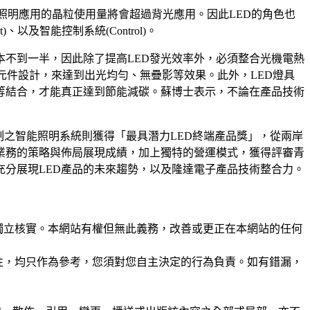
4年照明應用的晶粒使用量將會超過背光應用。因此LED的角色也
、以及智能控制系統(Control)。
本不到一半，因此除了提高LED發光效率外，必須整合光機電熱
元件設計，來達到出光均勻、無疊影等效果。此外，LED燈具
等結合，才能真正達到節能減碳。蘇博士表示，不論在產品技術
控制之智能照明系統則獲得「最具潛力LED終端產品獎」，從兩岸
業務的策略與佈局展現成績，加上獨特的營運模式，獲得評審青
充分展現LED產品的未來趨勢，以及隆達電子產品技術整合力。
未經獨立核實。本網站有權但無此義務，改善或更正在本網站的任何
準確性，均只作為參考，您須對您自主決定的行為負責。如有錯漏，