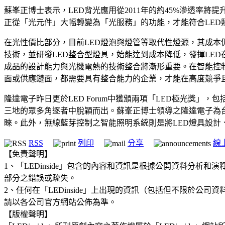
蘇峯正博士表示，LED背光應用從2011年的約45%滲透率將
正從「光元件」大幅轉變為「光服務」的功能，才能符合LED照明市場之QCC
在光性價比部分，目前LED燈泡與燈管等取代性燈源，其成本
技術，並研發LED整合型燈具，始能達到成本降低，發揮LE
成品的設計能力與光機電熱的技術整合將漸形重要。在智能控
面或供應鏈面，都需要具有整合能力的企業，才能在高度競爭且
隆達電子昨日更於LED Forum中獲頒兩項「LED極光獎
三地的眾多角逐者中脫穎而出。蘇峯正博士領導之隆達電子為
睞。此外，無線藍芽控制之智能照明系統則是將LED燈具設計
RSS
列印
分享
線
【免責聲明】
1、「LEDinside」包含的內容和資訊是根據公開資料分
部分之錯誤或疏失。
2、任何在「LEDinside」上出現的資訊（包括但不限於
請以各公司官方網站公佈為準。
【版權聲明】