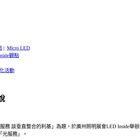
點
|
Micro LED
nside觀點
客製化活動
說
談垂直整合的利基」為題，於廣州照明展會LED Inside舉辦之L
「光服務」。