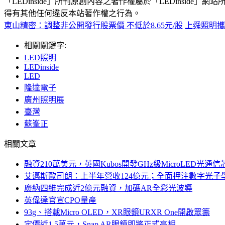
「LEDinside」所刊原創內容之著作權屬於「LEDins
得有其他任何違反本站著作權之行為。
東山精密：調整非公開發行股票價 不低於8.65元/股
上舜照明攜
相關關鍵字:
LED照明
LEDinside
LED
隆達電子
廣州照明展
臺灣
蘇峯正
相關文章
融資210萬美元，英國Kubos開發GHz級MicroLED光通信
艾邁斯歐司朗：上半年營收124億元；全面押注數字光子
廣納四維完成近2億元融資，加碼AR全彩光波導
英偉達官宣CPO量產
93g、搭載Micro OLED，XR眼鏡URXR One開啟眾籌
定價近1.5萬元，Snap AR眼鏡即將正式亮相