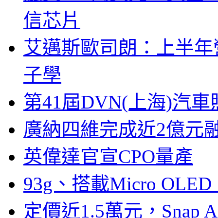
信芯片
艾邁斯歐司朗：上半年
子學
第41屆DVN(上海)
廣納四維完成近2億元
英偉達官宣CPO量產
93g、搭載Micro OL
定價近1.5萬元，Snap