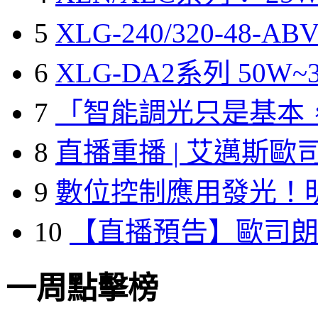
5
XLG-240/320-48-A
6
XLG-DA2系列 50W~3
7
「智能調光只是基本
8
直播重播 | 艾邁斯歐
9
數位控制應用發光！
10
【直播預告】歐司
一周點擊榜