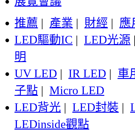
展覽會議
推薦
|
產業
|
財經
|
應
LED驅動IC
|
LED光源
明
UV LED
|
IR LED
|
車
子點
|
Micro LED
LED背光
|
LED封裝
|
LEDinside觀點