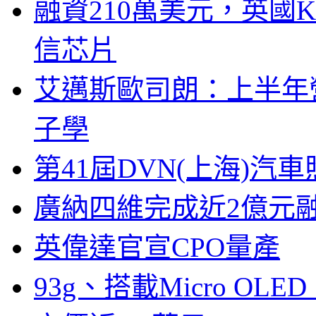
融資210萬美元，英國Ku
信芯片
艾邁斯歐司朗：上半年
子學
第41屆DVN(上海)
廣納四維完成近2億元
英偉達官宣CPO量產
93g、搭載Micro OL