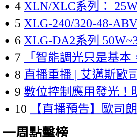
4
XLN/XLC系列： 25W
5
XLG-240/320-48-A
6
XLG-DA2系列 50W~3
7
「智能調光只是基本
8
直播重播 | 艾邁斯歐
9
數位控制應用發光！
10
【直播預告】歐司
一周點擊榜