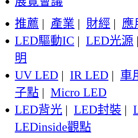
展覽會議
推薦
|
產業
|
財經
|
應
LED驅動IC
|
LED光源
明
UV LED
|
IR LED
|
車
子點
|
Micro LED
LED背光
|
LED封裝
|
LEDinside觀點