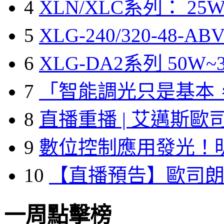
4
XLN/XLC系列： 25W
5
XLG-240/320-48-A
6
XLG-DA2系列 50W~3
7
「智能調光只是基本
8
直播重播 | 艾邁斯歐
9
數位控制應用發光！
10
【直播預告】歐司
一周點擊榜