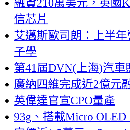
融資210萬美元，英國Ku
信芯片
艾邁斯歐司朗：上半年
子學
第41屆DVN(上海)
廣納四維完成近2億元
英偉達官宣CPO量產
93g、搭載Micro OL