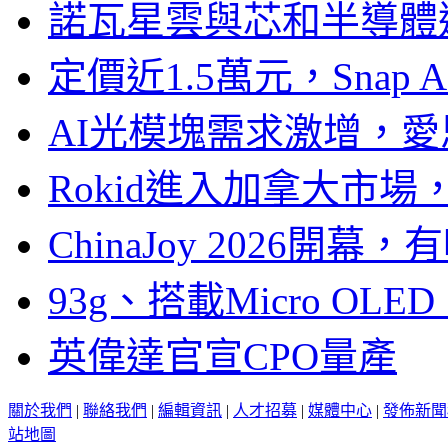
諾瓦星雲與芯和半導體達
定價近1.5萬元，Snap
AI光模塊需求激增，愛
Rokid進入加拿大市
ChinaJoy 2026
93g、搭載Micro OL
英偉達官宣CPO量產
關於我們
|
聯絡我們
|
編輯資訊
|
人才招募
|
媒體中心
|
發佈新聞
站地圖