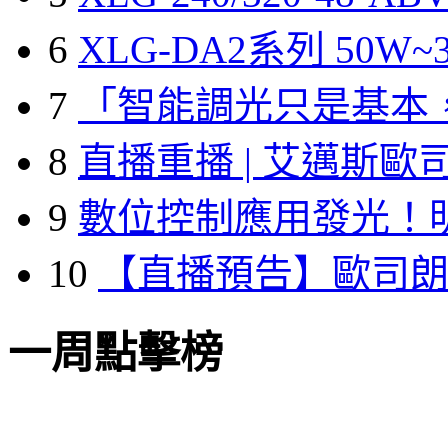
6
XLG-DA2系列 50W~3
7
「智能調光只是基本
8
直播重播 | 艾邁斯歐
9
數位控制應用發光！
10
【直播預告】歐司
一周點擊榜