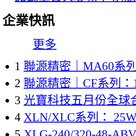
企業快訊
更多
1
聯源精密｜MA60系列
2
聯源精密｜CF系列：1
3
光寶科技五月份全球
4
XLN/XLC系列： 25W
5
XLG-240/320-48-A