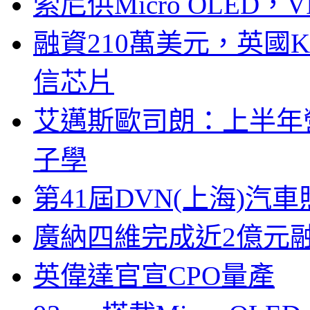
索尼供Micro OLED，
融資210萬美元，英國Ku
信芯片
艾邁斯歐司朗：上半年
子學
第41屆DVN(上海)
廣納四維完成近2億元
英偉達官宣CPO量產