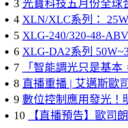
3
光寶科技五月份全球
4
XLN/XLC系列： 25W
5
XLG-240/320-48-A
6
XLG-DA2系列 50W~3
7
「智能調光只是基本
8
直播重播 | 艾邁斯歐
9
數位控制應用發光！
10
【直播預告】歐司