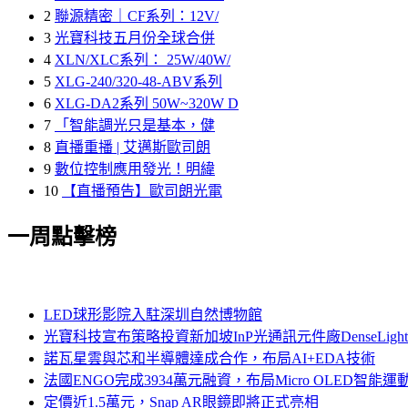
2
聯源精密｜CF系列：12V/
3
光寶科技五月份全球合併
4
XLN/XLC系列： 25W/40W/
5
XLG-240/320-48-ABV系列
6
XLG-DA2系列 50W~320W D
7
「智能調光只是基本，健
8
直播重播 | 艾邁斯歐司朗
9
數位控制應用發光！明緯
10
【直播預告】歐司朗光電
一周點擊榜
LED球形影院入駐深圳自然博物館
光寶科技宣布策略投資新加坡InP光通訊元件廠DenseLi
諾瓦星雲與芯和半導體達成合作，布局AI+EDA技術
法國ENGO完成3934萬元融資，布局Micro OLED智能運
定價近1.5萬元，Snap AR眼鏡即將正式亮相