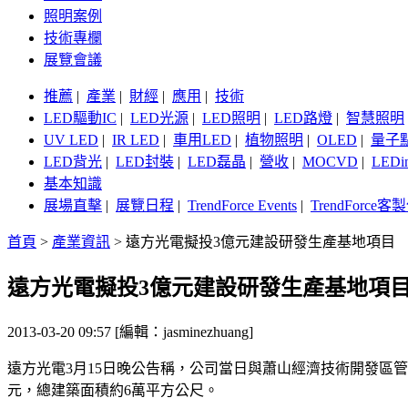
照明案例
技術專欄
展覽會議
推薦
|
產業
|
財經
|
應用
|
技術
LED驅動IC
|
LED光源
|
LED照明
|
LED路燈
|
智慧照明
UV LED
|
IR LED
|
車用LED
|
植物照明
|
OLED
|
量子
LED背光
|
LED封裝
|
LED磊晶
|
營收
|
MOCVD
|
LEDi
基本知識
展場直擊
|
展覽日程
|
TrendForce Events
|
TrendForce
首頁
>
產業資訊
>
遠方光電擬投3億元建設研發生產基地項目
遠方光電擬投3億元建設研發生產基地項
2013-03-20 09:57 [編輯：jasminezhuang]
遠方光電3月15日晚公告稱，公司當日與蕭山經濟技術開發區
元，總建築面積約6萬平方公尺。