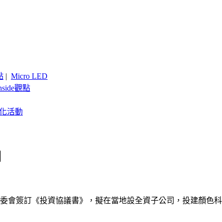
點
|
Micro LED
nside觀點
客製化活動
目
管委會簽訂《投資協議書》，擬在當地設全資子公司，投建顏色