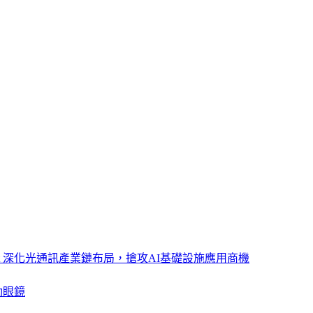
ght 深化光通訊產業鏈布局，搶攻AI基礎設施應用商機
動眼鏡