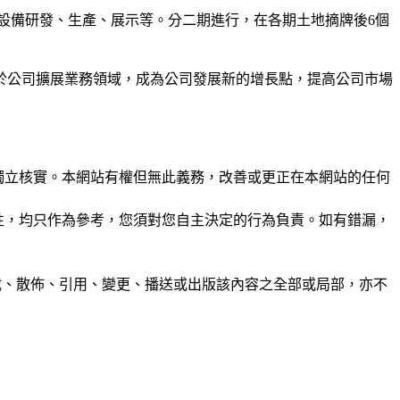
套設備研發、生產、展示等。分二期進行，在各期土地摘牌後6個
於公司擴展業務領域，成為公司發展新的增長點，提高公司市場
未經獨立核實。本網站有權但無此義務，改善或更正在本網站的任何
準確性，均只作為參考，您須對您自主決定的行為負責。如有錯漏，
制、轉載、散佈、引用、變更、播送或出版該內容之全部或局部，亦不