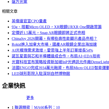
遠方光電
相關文章
英偉達官宣CPO量產
93g、搭載Micro OLED，XR眼鏡URXR One開啟眾籌
定價近1.5萬元，Snap AR眼鏡即將正式亮相
ChinaJoy 2026開幕，有哪些高性能顯示產品亮相？
Rokid進入加拿大市場，國產AR眼鏡企業出海加速
AI光模塊需求激增，愛思強上半年訂單增長54%
諾瓦星雲與芯和半導體達成合作，布局AI+EDA技術
光寶科技宣布策略投資新加坡InP光通訊元件廠DenseLi
法國ENGO完成3934萬元融資，布局Micro OLED智能運
LED球形影院入駐深圳自然博物館
企業快訊
更多
1
聯源精密｜MA60系列：10