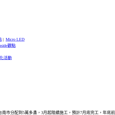
點
|
Micro LED
nside觀點
客製化活動
，台南市分配到5萬多盞，3月起陸續施工，預計7月底完工，年底