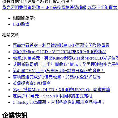
得有其他任何違反本站著作權之行為。
背光照明雙引擎帶動，LED晶粒價格跌勢趨緩
九豪下半年資本
相關關鍵字:
LED路燈
相關文章
西南地區首家，利亞德煥影島LED巨幕空間登陸重慶
索尼供Micro OLED，VITURE發布XR/AR眼鏡新品
融資210萬美元，英國Kubos開發GHz級MicroLED光通信
艾邁斯歐司朗：上半年營收124億元；全面押注數字光子
第41屆DVN(上海)汽車照明研討會日程正式發布！
廣納四維完成近2億元融資，加碼AR全彩光波導
英偉達官宣CPO量產
93g、搭載Micro OLED，XR眼鏡URXR One開啟眾籌
定價近1.5萬元，Snap AR眼鏡即將正式亮相
ChinaJoy 2026開幕，有哪些高性能顯示產品亮相？
企業快訊