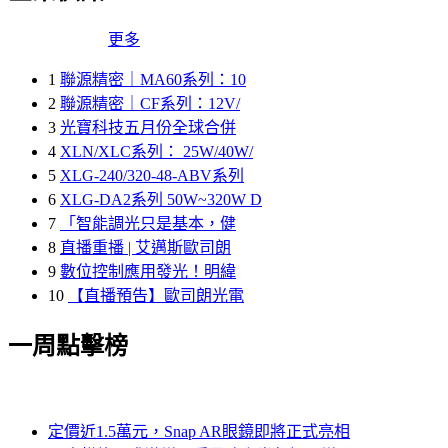
更多
1
聯源精密｜MA60系列：10
2
聯源精密｜CF系列：12V/
3
光寶科技五月份全球合併
4
XLN/XLC系列： 25W/40W/
5
XLG-240/320-48-ABV系列
6
XLG-DA2系列 50W~320W D
7
「智能調光只是基本，健
8
直播重播 | 艾邁斯歐司朗
9
數位控制應用發光！明緯
10
【直播預告】歐司朗光電
一周點擊榜
定價近1.5萬元，Snap AR眼鏡即將正式亮相