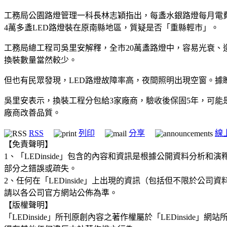
工務局公園路燈管理一科長林志穎指出，每盞水銀路燈每月電費約
4萬多盞LED路燈裝在原南縣地區，質疑是否「重縣輕市」。
工務局總工程司吳里安解釋，全市20萬盞路燈中，容易光衰、
換裝數量當然較少。
但也有民眾發現，LED路燈故障率高，夜間照明出現空窗。據
吳里安表示，換裝工程分包給3家廠商，驗收後保固5年，可能
廠商改善品質。
RSS
列印
分享
線
【免責聲明】
1、「LEDinside」包含的內容和資訊是根據公開資料分
部分之錯誤或疏失。
2、任何在「LEDinside」上出現的資訊（包括但不限於
請以各公司官方網站公佈為準。
【版權聲明】
「LEDinside」所刊原創內容之著作權屬於「LEDins