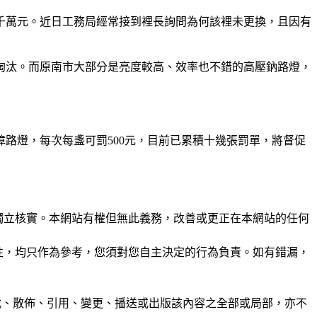
費6千萬元。近日工務局經常接到裡長詢問為何該裡未更換，且因有
先淘汰。而原南市大部分是亮度較高、效率也不錯的高壓鈉路燈，
障路燈，每次每盞可罰500元，目前已累積十幾張罰單，將督促
未經獨立核實。本網站有權但無此義務，改善或更正在本網站的任何
準確性，均只作為參考，您須對您自主決定的行為負責。如有錯漏，
制、轉載、散佈、引用、變更、播送或出版該內容之全部或局部，亦不