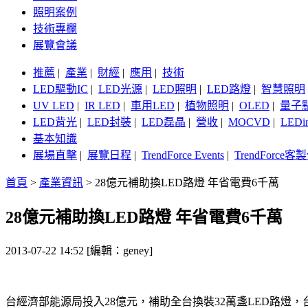
照明案例
技術專欄
展覽會議
推薦
|
產業
|
財經
|
應用
|
技術
LED驅動IC
|
LED光源
|
LED照明
|
LED路燈
|
智慧照明
UV LED
|
IR LED
|
車用LED
|
植物照明
|
OLED
|
量子
LED背光
|
LED封裝
|
LED磊晶
|
營收
|
MOCVD
|
LEDi
基本知識
展場直擊
|
展覽日程
|
TrendForce Events
|
TrendForce
首頁
>
產業資訊
>
28億元補助換LED路燈 年省電費6千萬
28億元補助換LED路燈 年省電費6千萬
2013-07-22 14:52 [編輯：geney]
台經濟部能源局投入28億元，補助全台換裝32萬盞LED路燈