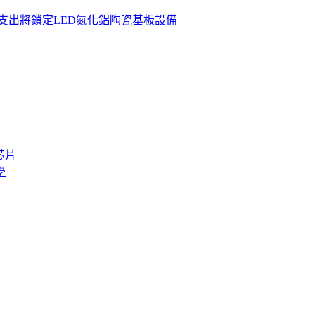
支出將鎖定LED氮化鋁陶瓷基板設備
芯片
學