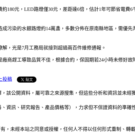
180元，LED路燈僅30元，差距達6倍，估計1年可節省電
造成污染的水銀路燈約14萬盞，多數分佈在原南縣地區，需優
瞭解，光是7月工務局就接到超過兩百件維修通報。
是廠商趕工導致品質不佳，根據合約，保固期若24小時未修好故
上投稿
析和演釋，該公開資料，屬可靠之來源搜集，但這些分析和資訊並
公司資料、資訊、研究報告、產品價格等），力求但不保證資料的
ide」網站所有，未經本站之同意或授權，任何人不得以任何形式重