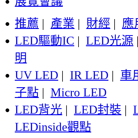
展覽會議
推薦
|
產業
|
財經
|
應
LED驅動IC
|
LED光源
明
UV LED
|
IR LED
|
車
子點
|
Micro LED
LED背光
|
LED封裝
|
LEDinside觀點