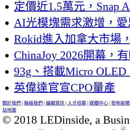
定價近1.5萬元，Snap
AI光模塊需求激增，愛
Rokid進入加拿大市
ChinaJoy 2026
93g、搭載Micro OL
英偉達官宣CPO量產
關於我們
|
聯絡我們
|
編輯資訊
|
人才招募
|
媒體中心
|
發佈新聞
站地圖
© 2018 LEDinside, a Busin