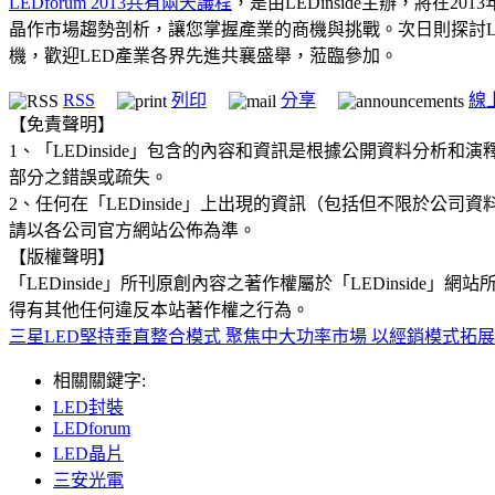
LEDforum 2013共有兩天議程
，是由LEDinside主辦，將在
晶作市場趨勢剖析，讓您掌握產業的商機與挑戰。次日則探討LED
機，歡迎LED產業各界先進共襄盛舉，蒞臨參加。
RSS
列印
分享
線
【免責聲明】
1、「LEDinside」包含的內容和資訊是根據公開資料分
部分之錯誤或疏失。
2、任何在「LEDinside」上出現的資訊（包括但不限於
請以各公司官方網站公佈為準。
【版權聲明】
「LEDinside」所刊原創內容之著作權屬於「LEDins
得有其他任何違反本站著作權之行為。
三星LED堅持垂直整合模式 聚焦中大功率市場 以經銷模式拓
相關關鍵字:
LED封裝
LEDforum
LED晶片
三安光電