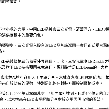
與論壇活動。
業不容小覷的力量，中國LED晶片廠三安光電、清華同方，LE
扮演供應鏈中的重要角色。
站穩腳步，三安光電入股台灣LED晶片廠璨圓一案已正式受台
略。
晶片價格戰仍備受外界矚目，此次，三安光電應LEDinside之
及旗下LED技術藍圖究竟為何，預料將會是LEDforum的一大
ED封裝大廠木林森進行商用照明主題分享。木林森專攻LED照明市場
是來自於封裝的優勢，特別是能夠在封裝方面控制價格成本。
光燈管每月2000萬到3000萬支，5年內預計達到人民幣100
林紀良，以木林森在LED市場經驗分享對於商用照明市場的看法。