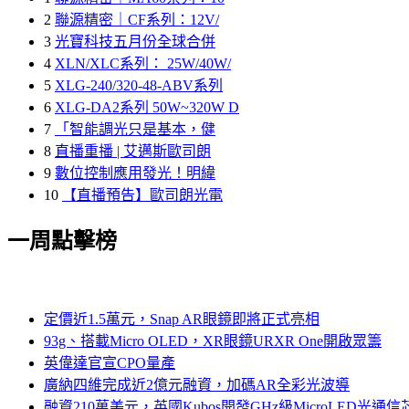
2
聯源精密｜CF系列：12V/
3
光寶科技五月份全球合併
4
XLN/XLC系列： 25W/40W/
5
XLG-240/320-48-ABV系列
6
XLG-DA2系列 50W~320W D
7
「智能調光只是基本，健
8
直播重播 | 艾邁斯歐司朗
9
數位控制應用發光！明緯
10
【直播預告】歐司朗光電
一周點擊榜
定價近1.5萬元，Snap AR眼鏡即將正式亮相
93g、搭載Micro OLED，XR眼鏡URXR One開啟眾籌
英偉達官宣CPO量產
廣納四維完成近2億元融資，加碼AR全彩光波導
融資210萬美元，英國Kubos開發GHz級MicroLED光通信