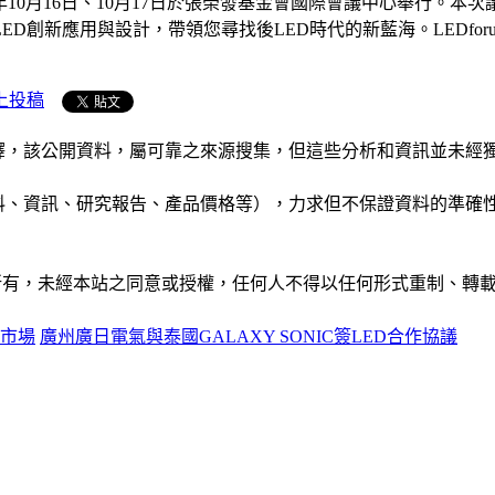
2013年10月16日、10月17日於張榮發基金會國際會議中心舉行
創新應用與設計，帶領您尋找後LED時代的新藍海。LEDforu
上投稿
析和演釋，該公開資料，屬可靠之來源搜集，但這些分析和資訊並
公司資料、資訊、研究報告、產品價格等），力求但不保證資料的
ide」網站所有，未經本站之同意或授權，任何人不得以任何形式重
展市場
廣州廣日電氣與泰國GALAXY SONIC簽LED合作協議