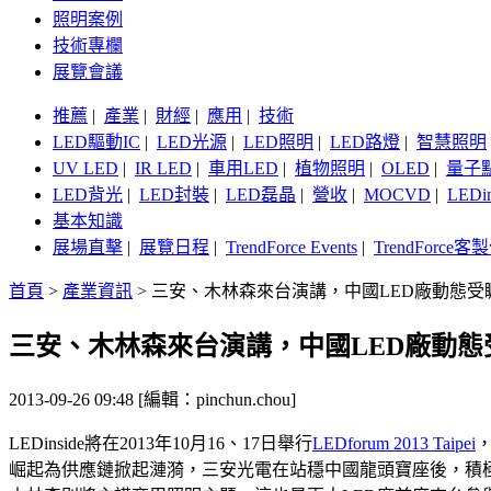
照明案例
技術專欄
展覽會議
推薦
|
產業
|
財經
|
應用
|
技術
LED驅動IC
|
LED光源
|
LED照明
|
LED路燈
|
智慧照明
UV LED
|
IR LED
|
車用LED
|
植物照明
|
OLED
|
量子
LED背光
|
LED封裝
|
LED磊晶
|
營收
|
MOCVD
|
LEDi
基本知識
展場直擊
|
展覽日程
|
TrendForce Events
|
TrendForce
首頁
>
產業資訊
>
三安、木林森來台演講，中國LED廠動態受
三安、木林森來台演講，中國LED廠動態
2013-09-26 09:48 [編輯：pinchun.chou]
LEDinside將在2013年10月16、17日舉行
LEDforum 2013 Taipei
崛起為供應鏈掀起漣漪，三安光電在站穩中國龍頭寶座後，積