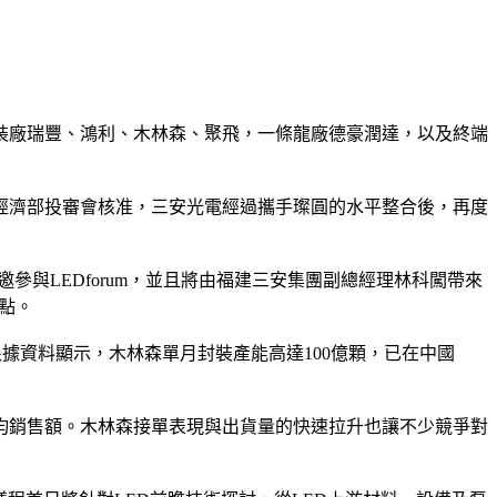
D封裝廠瑞豐、鴻利、木林森、聚飛，一條龍廠德豪潤達，以及終端
灣經濟部投審會核准，三安光電經過攜手璨圓的水平整合後，再度
邀參與LEDforum，並且將由福建三安集團副總經理林科闖帶來
焦點。
，根據資料顯示，木林森單月封裝產能高達100億顆，已在中國
億元的年均銷售額。木林森接單表現與出貨量的快速拉升也讓不少競爭對