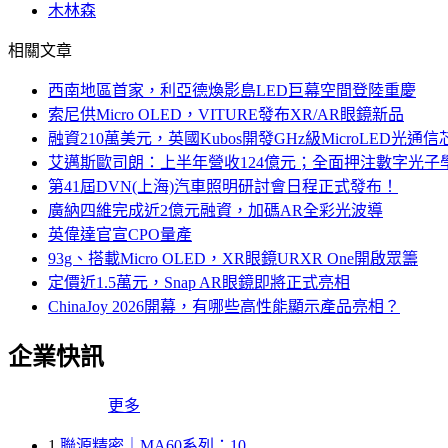
木林森
相關文章
西南地區首家，利亞德煥影島LED巨幕空間登陸重慶
索尼供Micro OLED，VITURE發布XR/AR眼鏡新品
融資210萬美元，英國Kubos開發GHz級MicroLED光通信
艾邁斯歐司朗：上半年營收124億元；全面押注數字光子
第41屆DVN(上海)汽車照明研討會日程正式發布！
廣納四維完成近2億元融資，加碼AR全彩光波導
英偉達官宣CPO量產
93g、搭載Micro OLED，XR眼鏡URXR One開啟眾籌
定價近1.5萬元，Snap AR眼鏡即將正式亮相
ChinaJoy 2026開幕，有哪些高性能顯示產品亮相？
企業快訊
更多
1
聯源精密｜MA60系列：10