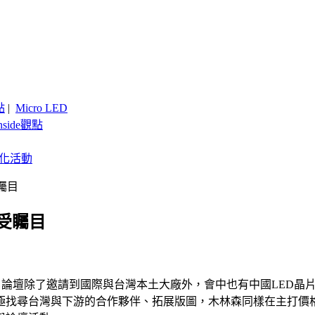
點
|
Micro LED
nside觀點
客製化活動
矚目
受矚目
，論壇除了邀請到國際與台灣本土大廠外，會中也有中國LED晶片
極找尋台灣與下游的合作夥伴、拓展版圖，木林森同樣在主打價