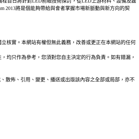
。本次議程首日將針對LED前瞻技術探討，從LED上游材料、設備及磊
m 2013將是個能夠帶給與會者掌握市場新脈動與新方向的契
未經獨立核實。本網站有權但無此義務，改善或更正在本網站的任何
準確性，均只作為參考，您須對您自主決定的行為負責。如有錯漏，
制、轉載、散佈、引用、變更、播送或出版該內容之全部或局部，亦不