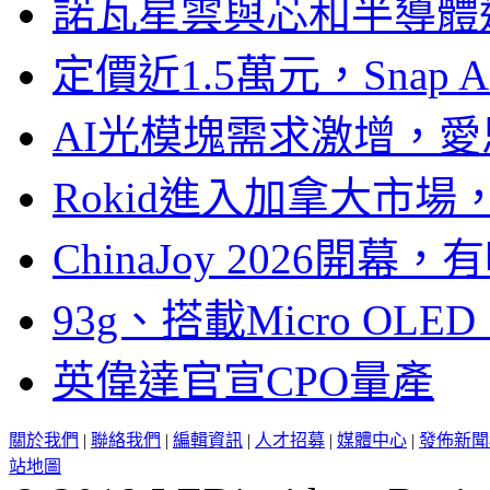
諾瓦星雲與芯和半導體達
定價近1.5萬元，Snap
AI光模塊需求激增，愛
Rokid進入加拿大市
ChinaJoy 2026
93g、搭載Micro OL
英偉達官宣CPO量產
關於我們
|
聯絡我們
|
編輯資訊
|
人才招募
|
媒體中心
|
發佈新聞
站地圖