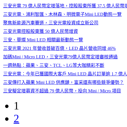
三安光電 79 億人民幣定增落地，控股股東所獲 37.5 億人民
三安光電、鴻利智匯、木林森、明微電子Mini LED動態一覽
聚焦新能源汽車賽道，三安光電投資成立新公司
三安光電控股股東獲 50 億人民幣增資
三安、華燦 Mini LED 相關最新動態一覽
三安光電 2021 年營收首破百億，LED 晶片營收同增 46%
加碼Mini / Micro LED，三安光電79億人民幣定增審核通過
一週熱點：蘋果、三安、TCL、LG等大咖精彩不斷
三安光電：今年已獲國際大客戶 Mini LED 晶片訂單逾 1.7 億
三安傳打入蘋果 Mini LED 供應鏈，富采還有哪些競爭優勢？
三安擬定增募資不超過 79 億人民幣，投向 Mini / Micro 項目
1
2