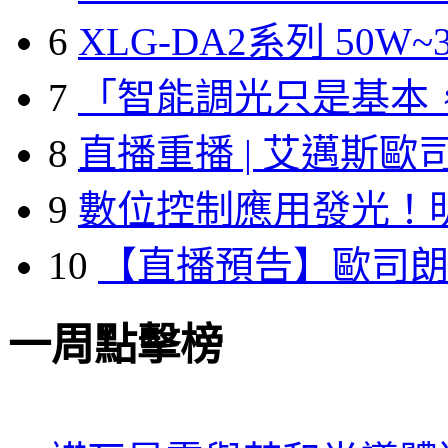
6
XLG-DA2系列 50W~3
7
「智能調光只是基本
8
直播重播 | 艾邁斯歐
9
數位控制應用發光！
10
【直播預告】歐司
一周點擊榜