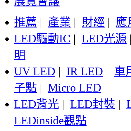
展覽會議
推薦
|
產業
|
財經
|
應
LED驅動IC
|
LED光源
明
UV LED
|
IR LED
|
車
子點
|
Micro LED
LED背光
|
LED封裝
|
LEDinside觀點