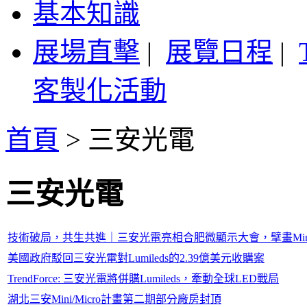
基本知識
展場直擊
|
展覽日程
|
客製化活動
首頁
>
三安光電
三安光電
技術破局，共生共進｜三安光電亮相合肥微顯示大會，擘畫Mini/M
美國政府駁回三安光電對Lumileds的2.39億美元收購案
TrendForce: 三安光電將併購Lumileds，牽動全球LED戰局
湖北三安Mini/Micro計畫第二期部分廠房封頂