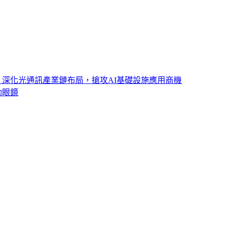
ght 深化光通訊產業鏈布局，搶攻AI基礎設施應用商機
動眼鏡