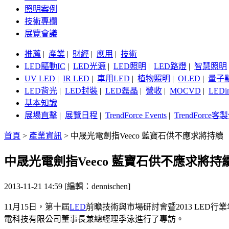
照明案例
技術專欄
展覽會議
推薦
|
產業
|
財經
|
應用
|
技術
LED驅動IC
|
LED光源
|
LED照明
|
LED路燈
|
智慧照明
UV LED
|
IR LED
|
車用LED
|
植物照明
|
OLED
|
量子
LED背光
|
LED封裝
|
LED磊晶
|
營收
|
MOCVD
|
LEDi
基本知識
展場直擊
|
展覽日程
|
TrendForce Events
|
TrendForce
首頁
>
產業資訊
>
中晟光電劍指Veeco 藍寶石供不應求將持續
中晟光電劍指Veeco 藍寶石供不應求將持
2013-11-21 14:59 [編輯：dennischen]
11月15日，第十屆
LED
前瞻技術與市場研討會暨2013 LE
電科技有限公司董事長兼總經理季泳進行了專訪。