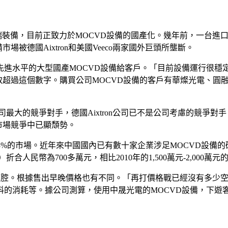
裝備，目前正致力於MOCVD設備的國產化。幾年前，一台進口M
被德國Aixtron和美國Veeco兩家國外巨頭所壟斷。
世界先進水平的大型國產MOCVD設備給客戶。「目前設備運行
要爭取超過這個數字。購買公司MOCVD設備的客戶有華燦光電、
司最大的競爭對手，德國Aixtron公司已不是公司考慮的競爭對手。
市場競爭中已顯頹勢。
D 3%的市場。近年來中國國內已有數十家企業涉足MOCVD設
折合人民幣為700多萬元，相比2010年的1,500萬元-2,000
個反應腔。根據售出早晚價格也有不同。「再打價格戰已經沒有多
的消耗等。據公司測算，使用中晟光電的MOCVD設備，下遊客戶