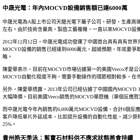
中晟光電：年內MOCVD設備銷售額已達6000萬
中晟光電為A股上市公司天龍光電下屬子公司，研發、生產高端
左右。由於技術含量高，製造工藝複雜，一直以來MOCVD設備市場
2012年12月12日，中晟光電成功發運了中國首台具有具有
MOCVD設備的銷售已經達到6000萬元，超過預期，年底
略。
陳愛華表示，目前在MOCVD市場佔據第一的美國Veeco才是公
MOCVD自動化程度不夠，需要手動操作的環節相對較多，在
另外，陳愛華透露，2013年公司已經佔據了中國國內MOCV
大幅降價。目前美國Veeco銷售的MOCVD單腔機（單個反應腔）
而中晟光電今年內銷售的6,000萬元MOCVD設備，合計6
客戶降低單片外延成本，比如提升設備的自動化性能，減少原料
25%。
貴州皓天季泳：藍寶石材料供不應求狀態將會持續