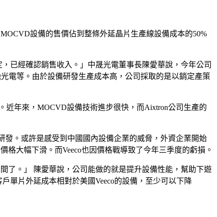
OCVD設備的售價佔到整條外延晶片生產線設備成本的50%
很穩定，已經確認銷售收入。」中晟光電董事長陳愛華說，今年公司
圓融光電等。由於設備研發生產成本高，公司採取的是以銷定產策
近年來，MOCVD設備技術進步很快，而Aixtron公司生產的
備的研發。或許是感受到中國國內設備企業的威脅，外資企業開始
萬元的價格大幅下滑。而Veeco也因價格戰導致了今年三季度的虧損。
少空間了。」 陳愛華說，公司能做的就是提升設備性能，幫助下遊
單片外延成本相對於美國Veeco的設備，至少可以下降