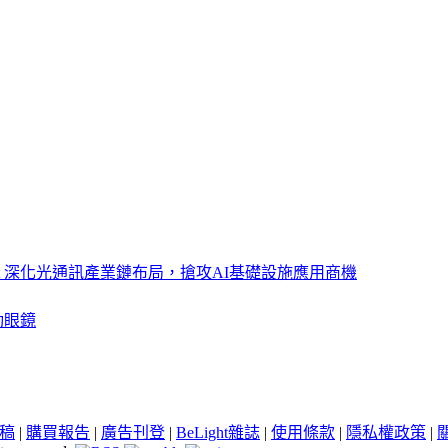
ght 深化光通訊產業鏈布局，搶攻AI基礎設施應用商機
動眼鏡
稿
|
購買報告
|
廣告刊登
|
BeLight雜誌
|
使用條款
|
隱私權政策
|