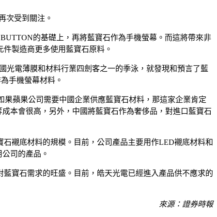
業再次受到關注。
 BUTTON的基礎上，再將藍寶石作為手機螢幕。而這將帶來非
元件製造商更多使用藍寶石原料。
是美國光電薄膜和材料行業四劍客之一的季泳，就發現和預言了藍
作為手機螢幕材料。
「如果蘋果公司需要中國企業供應藍寶石材料，那這家企業肯定
工等成本會很高，另外，中國將藍寶石作為奢侈品，對進口藍寶石
藍寶石襯底材料的規模。目前，公司產品主要用作LED襯底材料和
用公司的產品。
對藍寶石需求的旺盛。目前，皓天光電已經進入產品供不應求的
來源：證券時報