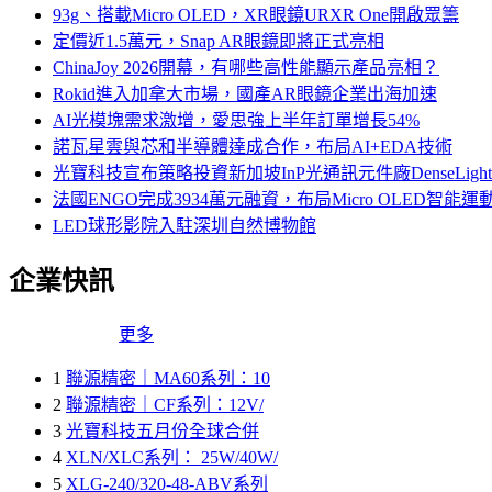
93g、搭載Micro OLED，XR眼鏡URXR One開啟眾籌
定價近1.5萬元，Snap AR眼鏡即將正式亮相
ChinaJoy 2026開幕，有哪些高性能顯示產品亮相？
Rokid進入加拿大市場，國產AR眼鏡企業出海加速
AI光模塊需求激增，愛思強上半年訂單增長54%
諾瓦星雲與芯和半導體達成合作，布局AI+EDA技術
光寶科技宣布策略投資新加坡InP光通訊元件廠DenseLi
法國ENGO完成3934萬元融資，布局Micro OLED智能運
LED球形影院入駐深圳自然博物館
企業快訊
更多
1
聯源精密｜MA60系列：10
2
聯源精密｜CF系列：12V/
3
光寶科技五月份全球合併
4
XLN/XLC系列： 25W/40W/
5
XLG-240/320-48-ABV系列