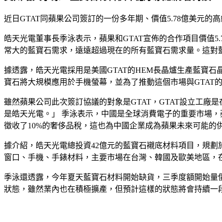
近日GTAT同蘋果公司簽訂的一份多年期、價值5.78億美元
皓天光電董事長季泳表示，蘋果和GTAT宣佈的合作項目價值5
常大的藍寶石需求，遠遠超過現在的所有藍寶石需求量。這對
據透露，皓天光電採用是美國GTAT的HEM長晶爐生產藍寶石
寶石將大規模應用於手機螢幕，並為了推動這個市場與GTAT
雖然蘋果公司此次簽訂協議的對象是GTAT，GTAT設立工
是皓天光電。」 季泳表示，中國是全球消費電子的重要市場，
徵收了10%的奢侈品稅，這也為中國企業成為蘋果未來可能的
據介紹，皓天光電總投資42億元的藍寶石襯底材料項目，規劃於
窗口、手機、手錶材料，主要市場在台灣、韓國及歐美地區，在
季泳還透露，今年夏天藍寶石材料開始缺貨，三季度額開始量
狀態，雖然業內也在積極擴產，但預計這樣的狀態將會持續一