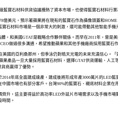
的高級藍寶石材料供貨協議攪熱了資本市場，也使得藍寶石材料行
.78億美元，預示著蘋果將在現有的藍寶石作為攝像頭蓋和HOME
藍寶石材料市場是一個非常大的刺激，還可能帶動其他智能手機
晶體，和美國GTAT是戰略合作夥伴關係。而早在2011年，曾
的CEO做過很多溝通，希望推動蘋果和其他手機廠商採用藍寶石
廠是在美國的亞利桑那州，但季泳仍對皓天光電的未來充滿信心。
蘋果產品一旦大量採用藍寶石材料，選擇GTAT供貨運輸、人
供貨商贏得了優勢。
2014年底全面建成達產，建成後將形成年產3000萬片的LED
中國市場也有部分客戶。台灣90%的藍寶石、襯底材料企業在
價齊升，這主要得益於高功率LED外延片市場需求以及手機市場
段時間。