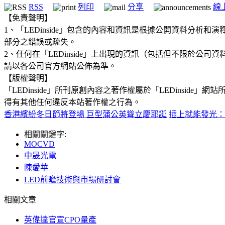
RSS
列印
分享
線
【免責聲明】
1、「LEDinside」包含的內容和資訊是根據公開資料分
部分之錯誤或疏失。
2、任何在「LEDinside」上出現的資訊（包括但不限於
請以各公司官方網站公佈為準。
【版權聲明】
「LEDinside」所刊原創內容之著作權屬於「LEDins
得有其他任何違反本站著作權之行為。
香港繽紛冬日節將登場 巨型蒲公英聳立慶耶誕
插上就能發光：
相關關鍵字:
MOCVD
中晟光電
陳愛華
LED前瞻技術與市場研討會
相關文章
英偉達官宣CPO量產