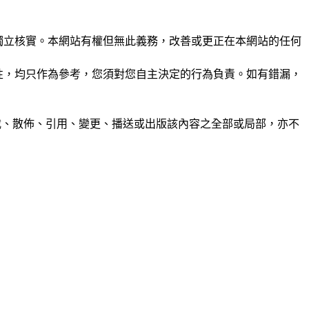
未經獨立核實。本網站有權但無此義務，改善或更正在本網站的任何
準確性，均只作為參考，您須對您自主決定的行為負責。如有錯漏，
制、轉載、散佈、引用、變更、播送或出版該內容之全部或局部，亦不