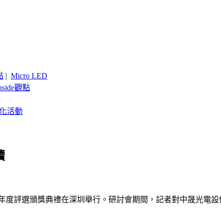
點
|
Micro LED
nside觀點
客製化活動
續
D行業年度評選頒獎典禮在深圳舉行。研討會期間，記者對中晟光