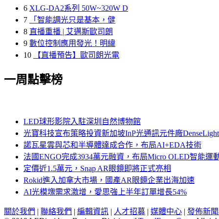
6
XLG-DA2系列 50W~320W D
7
「智能調光只是基本，健
8
直播重播 | 艾邁斯歐司朗
9
數位控制應用發光！明緯
10
【直播預告】歐司朗光電
一周點擊榜
LED球形影院入駐深圳自然博物館
光寶科技宣布策略投資新加坡InP光通訊元件廠DenseLi
諾瓦星雲與芯和半導體達成合作，布局AI+EDA技術
法國ENGO完成3934萬元融資，布局Micro OLED智能運
定價近1.5萬元，Snap AR眼鏡即將正式亮相
Rokid進入加拿大市場，國產AR眼鏡企業出海加速
AI光模塊需求激增，愛思強上半年訂單增長54%
關於我們
|
聯絡我們
|
編輯資訊
|
人才招募
|
媒體中心
|
發佈新聞