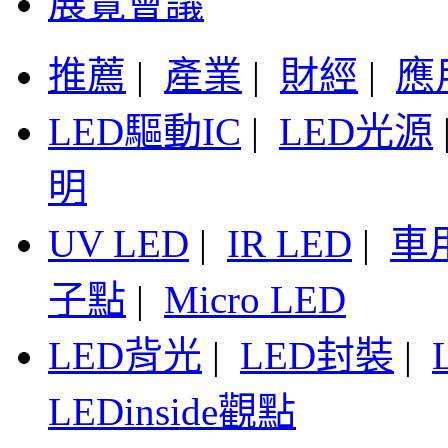
展覽會議
推薦
|
產業
|
財經
|
應
LED驅動IC
|
LED光源
明
UV LED
|
IR LED
|
車
子點
|
Micro LED
LED背光
|
LED封裝
|
LEDinside觀點