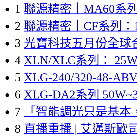
1
聯源精密｜MA60系列
2
聯源精密｜CF系列：1
3
光寶科技五月份全球
4
XLN/XLC系列： 25W
5
XLG-240/320-48-A
6
XLG-DA2系列 50W~3
7
「智能調光只是基本
8
直播重播 | 艾邁斯歐