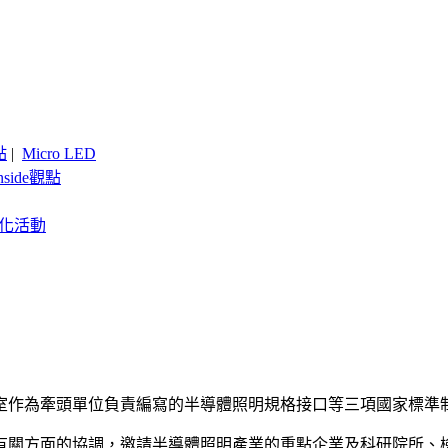
點
|
Micro LED
nside觀點
客製化活動
室作為牽頭單位負責編寫的半導體照明規格接口等三項國家標準
有關方面的協調，邀請半導體照明產業的重點企業及科研院所、檢