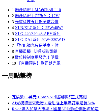
1
聯源精密｜MA60系列：10
2
聯源精密｜CF系列：12V/
3
光寶科技五月份全球合併
4
XLN/XLC系列： 25W/40W/
5
XLG-240/320-48-ABV系列
6
XLG-DA2系列 50W~320W D
7
「智能調光只是基本，健
8
直播重播 | 艾邁斯歐司朗
9
數位控制應用發光！明緯
10
【直播預告】歐司朗光電
一周點擊榜
定價近1.5萬元，Snap AR眼鏡即將正式亮相
AI光模塊需求激增，愛思強上半年訂單增長54%
Rokid進入加拿大市場，國產AR眼鏡企業出海加速