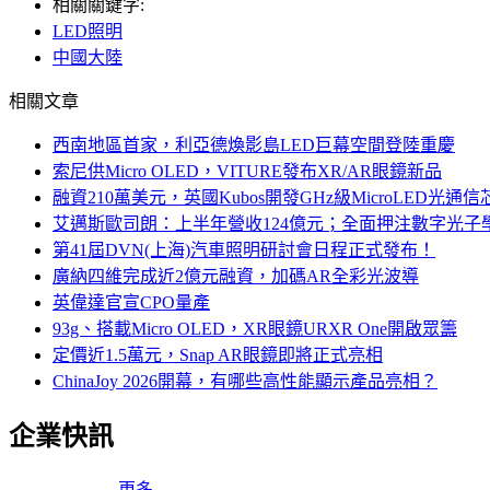
相關關鍵字:
LED照明
中國大陸
相關文章
西南地區首家，利亞德煥影島LED巨幕空間登陸重慶
索尼供Micro OLED，VITURE發布XR/AR眼鏡新品
融資210萬美元，英國Kubos開發GHz級MicroLED光通信
艾邁斯歐司朗：上半年營收124億元；全面押注數字光子
第41屆DVN(上海)汽車照明研討會日程正式發布！
廣納四維完成近2億元融資，加碼AR全彩光波導
英偉達官宣CPO量產
93g、搭載Micro OLED，XR眼鏡URXR One開啟眾籌
定價近1.5萬元，Snap AR眼鏡即將正式亮相
ChinaJoy 2026開幕，有哪些高性能顯示產品亮相？
企業快訊
更多