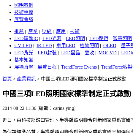
照明案例
技術專欄
展覽會議
推薦
|
產業
|
財經
|
應用
|
技術
LED驅動IC
|
LED光源
|
LED照明
|
LED路燈
|
智慧照明
UV LED
|
IR LED
|
車用LED
|
植物照明
|
OLED
|
量子
LED背光
|
LED封裝
|
LED磊晶
|
營收
|
MOCVD
|
LEDi
基本知識
展場直擊
|
展覽日程
|
TrendForce Events
|
TrendForce
首頁
>
產業資訊
>
中國三項LED照明國家標準制定正式啟動
中國三項LED照明國家標準制定正式啟動
2014-08-22 11:36 [編輯：carina ying]
近日，由科技部歸口管理、半導體照明聯合創新國家重點實驗
為保證標準品質，半導體照明聯合創新國家重點實驗室加強與