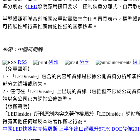
準分別為《
LED
照明應用接口要求：控制裝置分離式、自帶散熱L
半導體照明聯合創新國家重點實驗室主任李晉閩表示，標準體
可拓展性和行業推廣實施性強的國家標準。
來源：中國新聞網
RSS
列印
分享
線
【免責聲明】
1、「LEDinside」包含的內容和資訊是根據公開資料分
部分之錯誤或疏失。
2、任何在「LEDinside」上出現的資訊（包括但不限於
請以各公司官方網站公佈為準。
【版權聲明】
「LEDinside」所刊原創內容之著作權屬於「LEDins
得有其他任何違反本站著作權之行為。
中國LED快速點亮俄羅斯 上半年出口額飆升571%
DOE發佈2