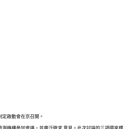
制定啟動會在京召開。
測機構參加會議，並廣泛徵求 意見。此次討論的三項國家標