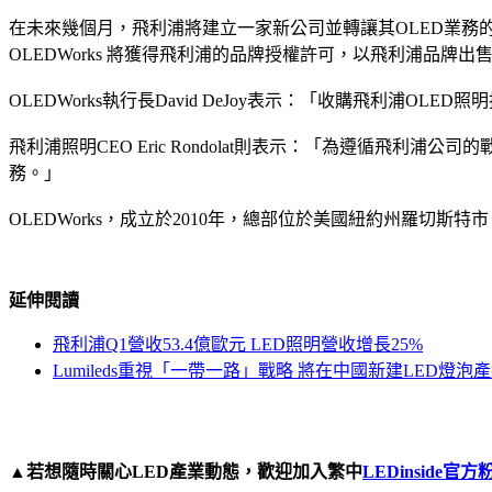
在未來幾個月，飛利浦將建立一家新公司並轉讓其OLED業務的
OLEDWorks 將獲得飛利浦的品牌授權許可，以飛利浦品牌出
OLEDWorks執行長David DeJoy表示：「收購飛利浦
飛利浦照明CEO Eric Rondolat則表示：「為遵循
務。」
OLEDWorks，成立於2010年，總部位於美國紐約州羅切斯
延伸閱讀
飛利浦Q1營收53.4億歐元 LED照明營收增長25%
Lumileds重視「一帶一路」戰略 將在中國新建LED燈泡
▲
若想隨時關心LED產業
動態，歡迎加入繁中
LEDinside官