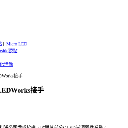
點
|
Micro LED
nside觀點
客製化活動
Works接手
DWorks接手
，與飛利浦公司達成協議，收購其部分OLED光源器件業務。