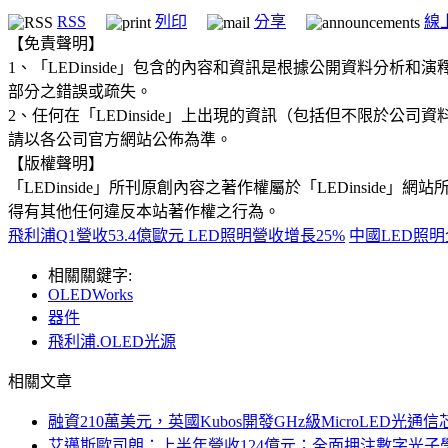
RSS
列印
分享
線
【免責聲明】
1、「LEDinside」包含的內容和資訊是根據公開資料分
部分之錯誤或疏失。
2、任何在「LEDinside」上出現的資訊（包括但不限於
請以各公司官方網站公佈為準。
【版權聲明】
「LEDinside」所刊原創內容之著作權屬於「LEDins
得有其他任何違反本站著作權之行為。
飛利浦Q1營收53.4億歐元 LED照明營收增長25%
中國LED照
相關關鍵字:
OLEDWorks
器件
飛利浦.OLED光源
相關文章
融資210萬美元，英國Kubos開發GHz級MicroLED光通信
艾邁斯歐司朗：上半年營收124億元；全面押注數字光子