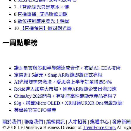
6
XLG-DA2系列 50W~320W D
7
「智能調光只是基本，健
8
直播重播 | 艾邁斯歐司朗
9
數位控制應用發光！明緯
10
【直播預告】歐司朗光電
一周點擊榜
諾瓦星雲與芯和半導體達成合作，布局AI+EDA技術
定價近1.5萬元，Snap AR眼鏡即將正式亮相
AI光模塊需求激增，愛思強上半年訂單增長54%
Rokid進入加拿大市場，國產AR眼鏡企業出海加速
ChinaJoy 2026開幕，有哪些高性能顯示產品亮相？
93g、搭載Micro OLED，XR眼鏡URXR One開啟眾籌
英偉達官宣CPO量產
關於我們
|
聯絡我們
|
編輯資訊
|
人才招募
|
媒體中心
|
發佈新聞
© 2018 LEDinside, a Business Division of
TrendForce Corp.
All righ