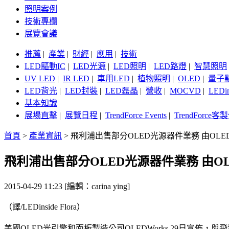
照明案例
技術專欄
展覽會議
推薦
|
產業
|
財經
|
應用
|
技術
LED驅動IC
|
LED光源
|
LED照明
|
LED路燈
|
智慧照明
UV LED
|
IR LED
|
車用LED
|
植物照明
|
OLED
|
量子
LED背光
|
LED封裝
|
LED磊晶
|
營收
|
MOCVD
|
LEDi
基本知識
展場直擊
|
展覽日程
|
TrendForce Events
|
TrendForce
首頁
>
產業資訊
>
飛利浦出售部分OLED光源器件業務 由OLED
飛利浦出售部分OLED光源器件業務 由OLE
2015-04-29 11:23 [編輯：carina ying]
（譯/LEDinside Flora）
美國OLED光引擎和面板製造公司OLEDWorks 29日宣佈