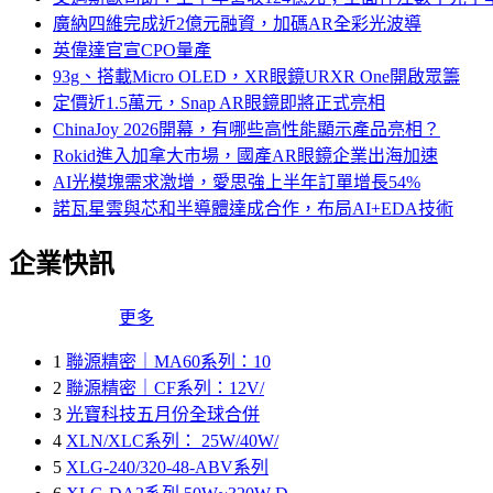
廣納四維完成近2億元融資，加碼AR全彩光波導
英偉達官宣CPO量產
93g、搭載Micro OLED，XR眼鏡URXR One開啟眾籌
定價近1.5萬元，Snap AR眼鏡即將正式亮相
ChinaJoy 2026開幕，有哪些高性能顯示產品亮相？
Rokid進入加拿大市場，國產AR眼鏡企業出海加速
AI光模塊需求激增，愛思強上半年訂單增長54%
諾瓦星雲與芯和半導體達成合作，布局AI+EDA技術
企業快訊
更多
1
聯源精密｜MA60系列：10
2
聯源精密｜CF系列：12V/
3
光寶科技五月份全球合併
4
XLN/XLC系列： 25W/40W/
5
XLG-240/320-48-ABV系列