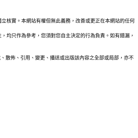
未經獨立核實。本網站有權但無此義務，改善或更正在本網站的任何
準確性，均只作為參考，您須對您自主決定的行為負責。如有錯漏，
制、轉載、散佈、引用、變更、播送或出版該內容之全部或局部，亦不