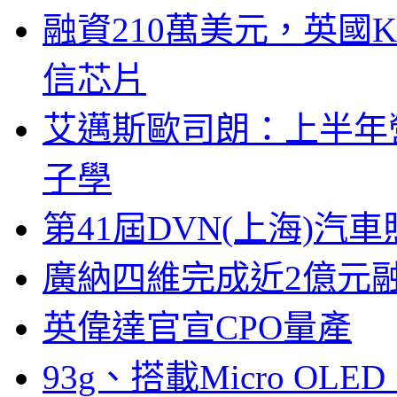
融資210萬美元，英國Ku
信芯片
艾邁斯歐司朗：上半年
子學
第41屆DVN(上海)
廣納四維完成近2億元
英偉達官宣CPO量產
93g、搭載Micro OL