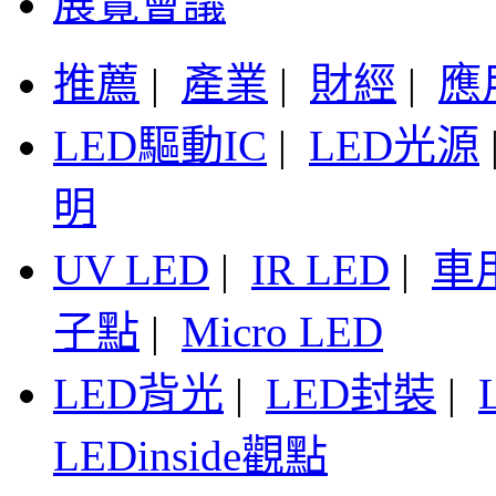
展覽會議
推薦
|
產業
|
財經
|
應
LED驅動IC
|
LED光源
明
UV LED
|
IR LED
|
車
子點
|
Micro LED
LED背光
|
LED封裝
|
LEDinside觀點