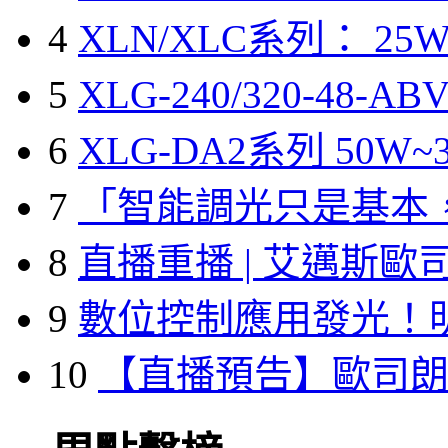
4
XLN/XLC系列： 25W
5
XLG-240/320-48-A
6
XLG-DA2系列 50W~3
7
「智能調光只是基本
8
直播重播 | 艾邁斯歐
9
數位控制應用發光！
10
【直播預告】歐司