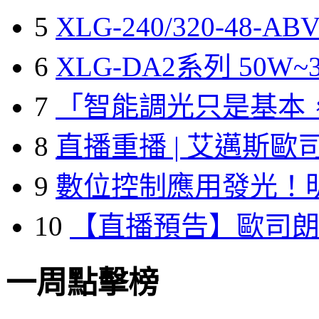
5
XLG-240/320-48-A
6
XLG-DA2系列 50W~3
7
「智能調光只是基本
8
直播重播 | 艾邁斯歐
9
數位控制應用發光！
10
【直播預告】歐司
一周點擊榜