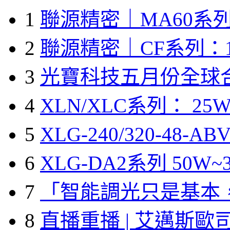
1
聯源精密｜MA60系列
2
聯源精密｜CF系列：1
3
光寶科技五月份全球
4
XLN/XLC系列： 25W
5
XLG-240/320-48-A
6
XLG-DA2系列 50W~3
7
「智能調光只是基本
8
直播重播 | 艾邁斯歐