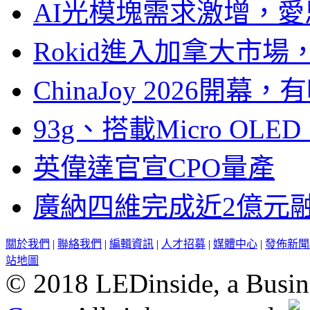
AI光模塊需求激增，愛
Rokid進入加拿大市
ChinaJoy 2026
93g、搭載Micro OL
英偉達官宣CPO量產
廣納四維完成近2億元
關於我們
|
聯絡我們
|
編輯資訊
|
人才招募
|
媒體中心
|
發佈新聞
站地圖
© 2018 LEDinside, a Busin