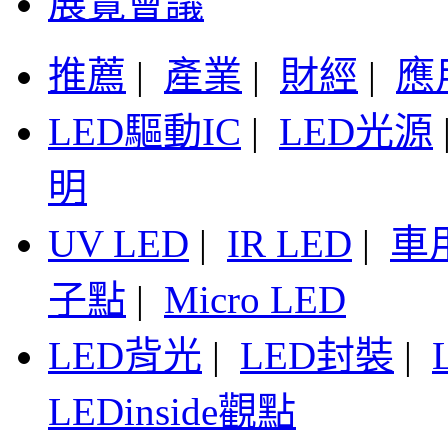
展覽會議
推薦
|
產業
|
財經
|
應
LED驅動IC
|
LED光源
明
UV LED
|
IR LED
|
車
子點
|
Micro LED
LED背光
|
LED封裝
|
LEDinside觀點