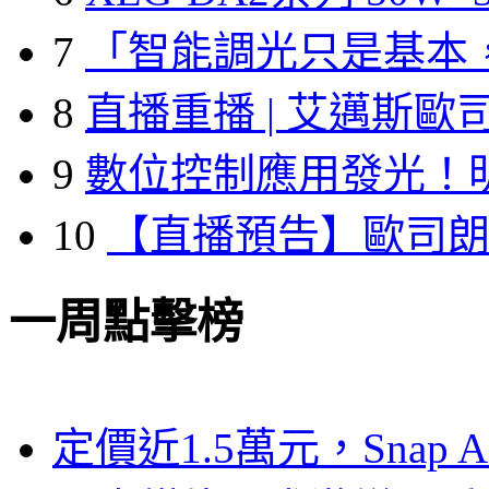
7
「智能調光只是基本
8
直播重播 | 艾邁斯歐
9
數位控制應用發光！
10
【直播預告】歐司
一周點擊榜
定價近1.5萬元，Snap