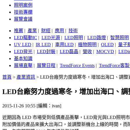
照明案例
技術專欄
展覽會議
推薦
|
產業
|
財經
|
應用
|
技術
LED驅動IC
|
LED光源
|
LED照明
|
LED路燈
|
智慧照明
UV LED
|
IR LED
|
車用LED
|
植物照明
|
OLED
|
量子
LED背光
|
LED封裝
|
LED磊晶
|
營收
|
MOCVD
|
LEDi
基本知識
展場直擊
|
展覽日程
|
TrendForce Events
|
TrendForce
首頁
>
產業資訊
>
LED台廠努力度過寒冬，增加出海口、調整
LED台廠努力度過寒冬，增加出海口、
2015-11-26 10:55 [編輯：ivan]
近期因為 LED 市場受到低價產品衝擊，LED背光與LED
附加價值的產品來擴大出海口，並調整新機台上線的時間，而