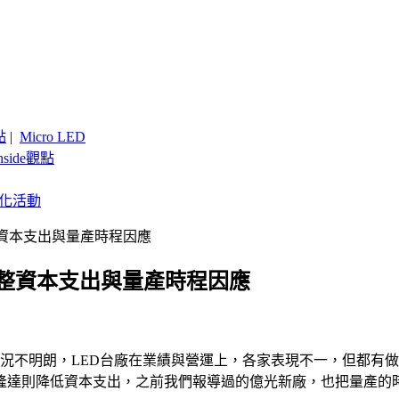
點
|
Micro LED
nside觀點
客製化活動
資本支出與量產時程因應
調整資本支出與量產時程因應
照明市況不明朗，LED台廠在業績與營運上，各家表現不一，但都
隆達則降低資本支出，之前我們報導過的億光新廠，也把量產的時