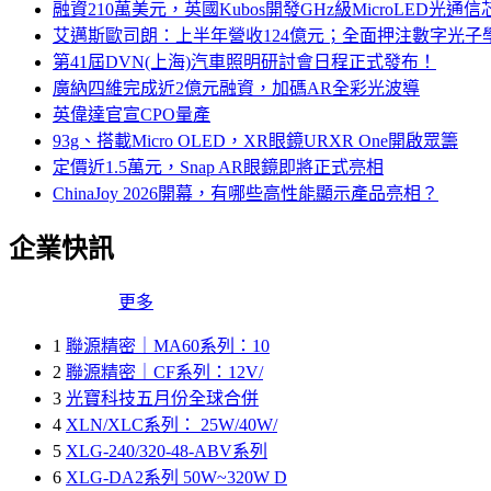
融資210萬美元，英國Kubos開發GHz級MicroLED光通信
艾邁斯歐司朗：上半年營收124億元；全面押注數字光子
第41屆DVN(上海)汽車照明研討會日程正式發布！
廣納四維完成近2億元融資，加碼AR全彩光波導
英偉達官宣CPO量產
93g、搭載Micro OLED，XR眼鏡URXR One開啟眾籌
定價近1.5萬元，Snap AR眼鏡即將正式亮相
ChinaJoy 2026開幕，有哪些高性能顯示產品亮相？
企業快訊
更多
1
聯源精密｜MA60系列：10
2
聯源精密｜CF系列：12V/
3
光寶科技五月份全球合併
4
XLN/XLC系列： 25W/40W/
5
XLG-240/320-48-ABV系列
6
XLG-DA2系列 50W~320W D