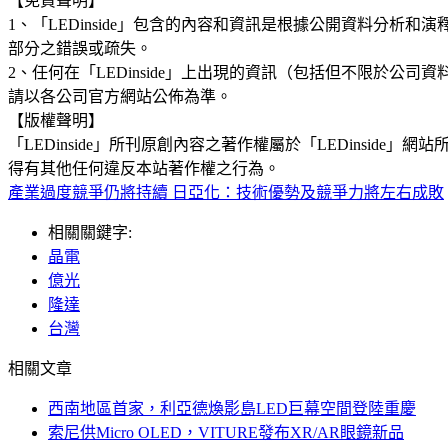
【免責聲明】
1、「LEDinside」包含的內容和資訊是根據公開資料分
部分之錯誤或疏失。
2、任何在「LEDinside」上出現的資訊（包括但不限於
請以各公司官方網站公佈為準。
【版權聲明】
「LEDinside」所刊原創內容之著作權屬於「LEDins
得有其他任何違反本站著作權之行為。
產業過度競爭仍將持續 日亞化：技術優勢及競爭力將左右成敗
相關關鍵字:
晶電
億光
隆達
台灣
相關文章
西南地區首家，利亞德煥影島LED巨幕空間登陸重慶
索尼供Micro OLED，VITURE發布XR/AR眼鏡新品