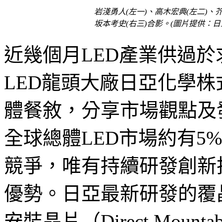
岩淺勇人(左一)、高木宏典(左二)、芥
坂本考史(右三)合影。(圖片提供：日
近幾個月
LED產業供過
LED龍頭大廠日亞化學株式
體餐敘，分享市場觀點及
全球總體
LED市場
約有
5
競爭
，唯有持續研發創新
優勢。日亞最新研發的覆
安裝晶片（
Direct Mount