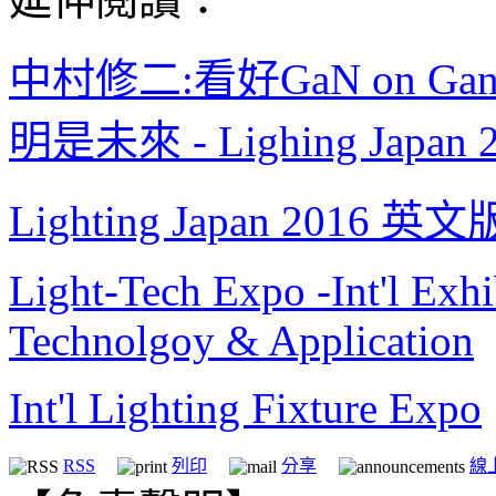
中村修二
:看好GaN on 
明是未來 - Lighing Japa
Lighting Japan 2016 
Light-Tech Expo -Int'l Ex
Technolgoy & Application
Int'l Lighting Fixture Expo
RSS
列印
分享
線