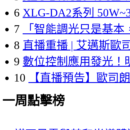
6
XLG-DA2系列 50W~3
7
「智能調光只是基本
8
直播重播 | 艾邁斯歐
9
數位控制應用發光！
10
【直播預告】歐司
一周點擊榜