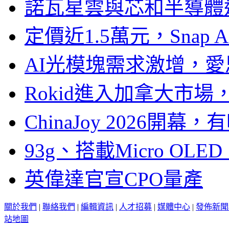
諾瓦星雲與芯和半導體達
定價近1.5萬元，Snap
AI光模塊需求激增，愛
Rokid進入加拿大市
ChinaJoy 2026
93g、搭載Micro OL
英偉達官宣CPO量產
關於我們
|
聯絡我們
|
編輯資訊
|
人才招募
|
媒體中心
|
發佈新聞
站地圖