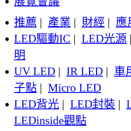
展覽會議
推薦
|
產業
|
財經
|
應
LED驅動IC
|
LED光源
明
UV LED
|
IR LED
|
車
子點
|
Micro LED
LED背光
|
LED封裝
|
LEDinside觀點