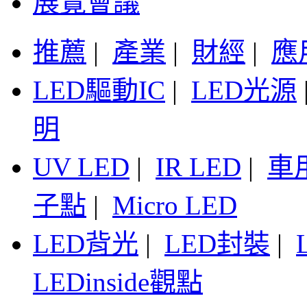
展覽會議
推薦
|
產業
|
財經
|
應
LED驅動IC
|
LED光源
明
UV LED
|
IR LED
|
車
子點
|
Micro LED
LED背光
|
LED封裝
|
LEDinside觀點