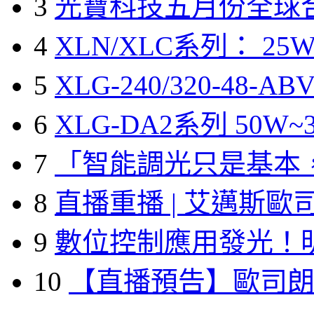
3
光寶科技五月份全球
4
XLN/XLC系列： 25W
5
XLG-240/320-48-A
6
XLG-DA2系列 50W~3
7
「智能調光只是基本
8
直播重播 | 艾邁斯歐
9
數位控制應用發光！
10
【直播預告】歐司