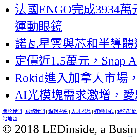
法國ENGO完成3934萬
運動眼鏡
諾瓦星雲與芯和半導體達
定價近1.5萬元，Snap
Rokid進入加拿大市
AI光模塊需求激增，愛
關於我們
|
聯絡我們
|
編輯資訊
|
人才招募
|
媒體中心
|
發佈新聞
站地圖
© 2018 LEDinside, a Busin