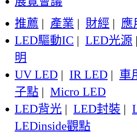
展覽會議
推薦
|
產業
|
財經
|
應
LED驅動IC
|
LED光源
明
UV LED
|
IR LED
|
車
子點
|
Micro LED
LED背光
|
LED封裝
|
LEDinside觀點