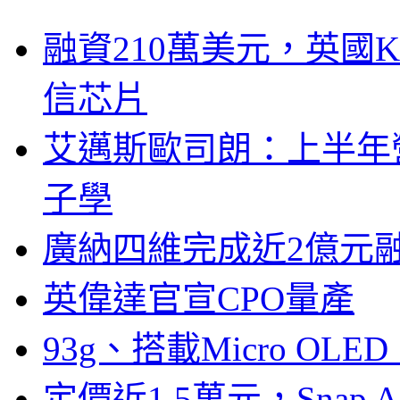
融資210萬美元，英國Ku
信芯片
艾邁斯歐司朗：上半年
子學
廣納四維完成近2億元
英偉達官宣CPO量產
93g、搭載Micro OL
定價近1.5萬元，Snap