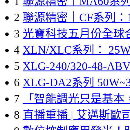
1
聯源精密｜MA60系列
2
聯源精密｜CF系列：1
3
光寶科技五月份全球
4
XLN/XLC系列： 25W
5
XLG-240/320-48-A
6
XLG-DA2系列 50W~3
7
「智能調光只是基本
8
直播重播 | 艾邁斯歐