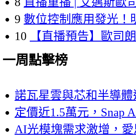
8
直播重播 | 艾邁斯歐
9
數位控制應用發光！
10
【直播預告】歐司
一周點擊榜
諾瓦星雲與芯和半導體達
定價近1.5萬元，Snap
AI光模塊需求激增，愛